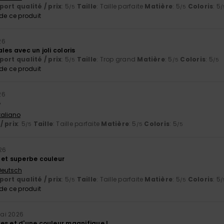
ort qualité / prix
: 5
Taille
: Taille parfaite
Matière
: 5
Coloris
: 5
/5
/5
/
e ce produit
26
les avec un joli coloris
ort qualité / prix
: 5
Taille
: Trop grand
Matière
: 5
Coloris
: 5
/5
/5
/5
e ce produit
26
e
Italiano
/ prix
: 5
Taille
: Taille parfaite
Matière
: 5
Coloris
: 5
/5
/5
/5
26
 et superbe couleur
 Deutsch
ort qualité / prix
: 5
Taille
: Taille parfaite
Matière
: 5
Coloris
: 5
/5
/5
/
e ce produit
ai 2026
es et d'une couleur magnifique !