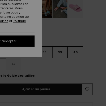
les publicités ; et
rtenaires. Vous
nt, ou vous y
ertains cookies de
ookies
et
Politique
t accepter
4
36
37
38
39
40
42
ir le Guide des tailles
Ajouter au panier