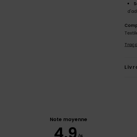
S
d'a
Comp
Textil
Traça
Livr
Note moyenne
4.9
/5