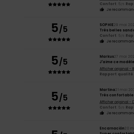
Confort
: 5
Rapp
/5
Je recommand
5
SOPHIE
29 mai 20
/5
Très belles sanda
Confort
: 5
Rapp
/5
Je recommand
5
Markus
27 mai 20
/5
J'aime ce modèl
Afficher original - 
Rapport qualité 
Martina
21 mai 20
5
/5
Très confortable
Afficher original -
Confort
: 5
Rapp
/5
Je recommand
Encarnación
20 m
Super confortabl