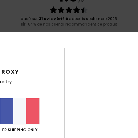
basé sur
31 avis vérifiés
depuis septembre 2025
84% de nos clients recommandent ce produit
port qualité / prix
Taille
Matiè
4.8
4.9
Trop petit
Trop grand
 ROXY
2026
untry
ort qualité / prix
: 5
Taille
: Taille parfaite
Matière
: 5
Coloris
: 5
/5
/5
/
e ce produit
juin 2026
, et ça lui a plu… Ce n'était pas pour moi.
 Castellano
ort qualité / prix
: 5
Matière
: 5
Coloris
: 5
/5
/5
/5
FR SHIPPING ONLY