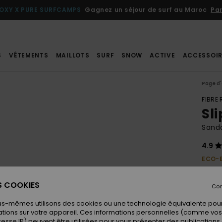
OXY X PURE SURFCAMPS
Gagnez un séjour de surf au Maroc
Par
S
VÊTEMENTS
MAILLOTS
SURF
SNOW
ACTIVE
ACCESSOIR
Page d'
FIBRE
Sli
Sand
4.9
ECO-
30,
ES COOKIES
Con
us-mêmes utilisons des cookies ou une technologie équivalente pour
Coule
tions sur votre appareil. Ces informations personnelles (comme v
resse IP) peuvent être utilisées pour vous présenter des publications