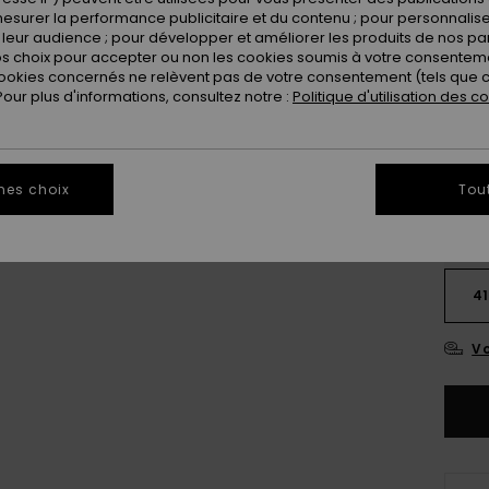
esurer la performance publicitaire et du contenu ; pour personnaliser 
leur audience ; pour développer et améliorer les produits de nos pa
 choix pour accepter ou non les cookies soumis à votre consenteme
ookies concernés ne relèvent pas de votre consentement (tels que c
ur plus d'informations, consultez notre :
Politique d'utilisation des c
mes choix
Tou
3
41
Vo