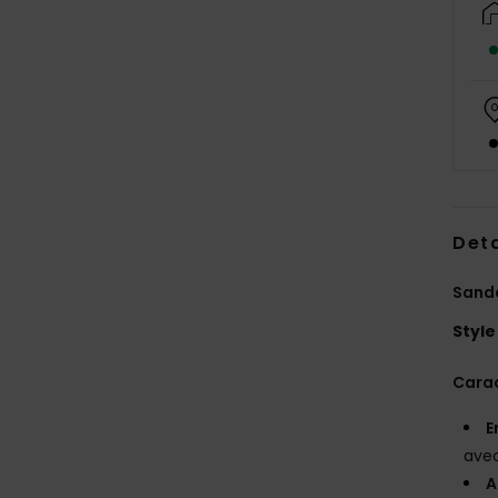
Deta
Sand
Style
Carac
E
avec
A