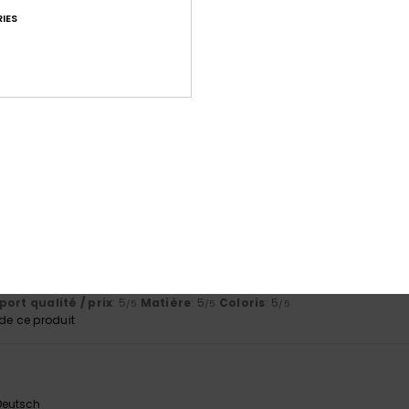
IES
le de ces pantalon de surf, ils ont l'air confortables
English
ort qualité / prix
: 5
Taille
: Taille parfaite
Matière
: 5
Coloris
: 5
/5
/5
/
e ce produit
 Deutsch
ort qualité / prix
: 5
Taille
: Taille parfaite
Matière
: 5
Coloris
: 5
/5
/5
/
e ce produit
 Deutsch
ort qualité / prix
: 5
Matière
: 5
Coloris
: 5
/5
/5
/5
e ce produit
 Deutsch