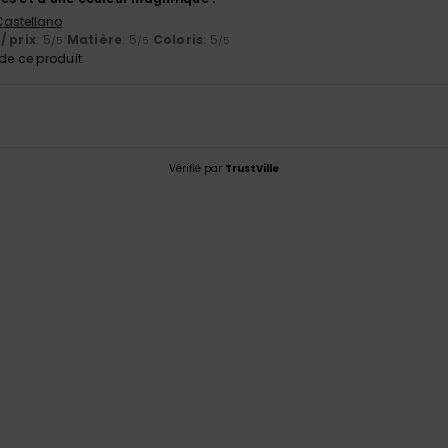
 Castellano
/ prix
: 5
Matière
: 5
Coloris
: 5
/5
/5
/5
e ce produit
Vérifié par
TrustVille