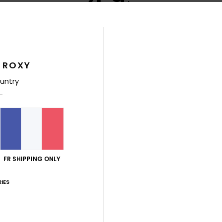
/5
basé sur
31 avis vérifiés
depuis septembre 2025
84% de nos clients recommandent ce produit
 ROXY
port qualité / prix
Taille
Matiè
4.8
4.9
untry
Trop petit
Trop grand
2026
ort qualité / prix
: 5
Taille
: Taille parfaite
Matière
: 5
Coloris
: 5
/5
/5
/
e ce produit
FR SHIPPING ONLY
juin 2026
IES
, et ça lui a plu… Ce n'était pas pour moi.
 Castellano
ort qualité / prix
: 5
Matière
: 5
Coloris
: 5
/5
/5
/5