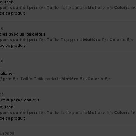
 Deutsch
ort qualité / prix
: 5
Taille
: Taille parfaite
Matière
: 5
Coloris
: 5
/5
/5
/
e ce produit
26
les avec un joli coloris
ort qualité / prix
: 5
Taille
: Trop grand
Matière
: 5
Coloris
: 5
/5
/5
/5
e ce produit
26
e
Italiano
/ prix
: 5
Taille
: Taille parfaite
Matière
: 5
Coloris
: 5
/5
/5
/5
26
 et superbe couleur
 Deutsch
ort qualité / prix
: 5
Taille
: Taille parfaite
Matière
: 5
Coloris
: 5
/5
/5
/
e ce produit
ai 2026