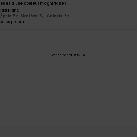
es et d'une couleur magnifique !
 Castellano
/ prix
: 5
Matière
: 5
Coloris
: 5
/5
/5
/5
e ce produit
Vérifié par
TrustVille