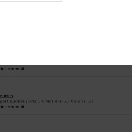
le de ces pantalon de surf, ils ont l'air confortables
English
ort qualité / prix
: 5
Taille
: Taille parfaite
Matière
: 5
Coloris
: 5
/5
/5
/
e ce produit
 Deutsch
ort qualité / prix
: 5
Taille
: Taille parfaite
Matière
: 5
Coloris
: 5
/5
/5
/
e ce produit
 Deutsch
ort qualité / prix
: 5
Matière
: 5
Coloris
: 5
/5
/5
/5
e ce produit