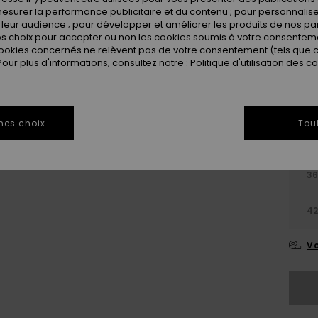
esurer la performance publicitaire et du contenu ; pour personnaliser 
leur audience ; pour développer et améliorer les produits de nos pa
 choix pour accepter ou non les cookies soumis à votre consenteme
ookies concernés ne relèvent pas de votre consentement (tels que c
ur plus d'informations, consultez notre :
Politique d'utilisation des c
mes choix
Tou
3
4
Vo