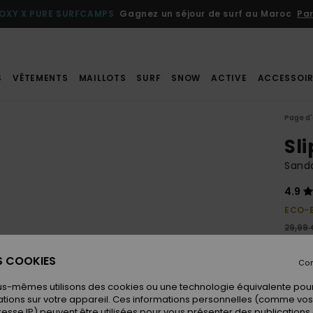
OXY X PURE SURFCAMPS
Gagnez un séjour de surf au Maroc
Par
S
VÊTEMENTS
MAILLOTS
SURF
SNOW
ACTIVE
ACCESSOIR
Page d'
Sli
Sand
4.9
ECO-
29,99 
15,
ES COOKIES
Con
BONS 
us-mêmes utilisons des cookies ou une technologie équivalente pour
tions sur votre appareil. Ces informations personnelles (comme v
Coule
resse IP) peuvent être utilisées pour vous présenter des publications