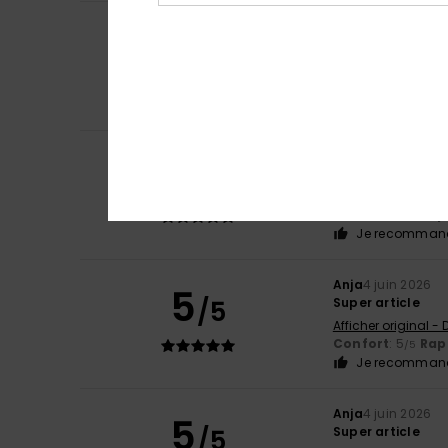
Louise
16 juin 2026
5
/5
J'aime bien le sty
Afficher original - 
Confort
: 5
Rapp
/5
Je recommand
Anja
4 juin 2026
5
/5
Super article
Afficher original -
Confort
: 5
Rapp
/5
Je recommand
Anja
4 juin 2026
5
/5
Super article
Afficher original -
Confort
: 5
Rapp
/5
Je recommand
Anja
4 juin 2026
5
/5
Super article