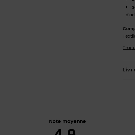
S
d'a
Comp
Textil
Traça
Livr
Note moyenne
4.9