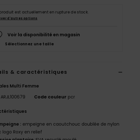
produit est actuellement en rupture de stock.
uver d'autres options
Voir la disponibilité en magasin
Sélectionnez une taille
ils & caractéristiques
ales Multi Femme
ARJL100679
Code couleur
pcr
téristiques
mpeigne :
empeigne en caoutchouc doublée de nylon
 logo Roxy en relief
ssise plantaire :
EVA recyclé moulé