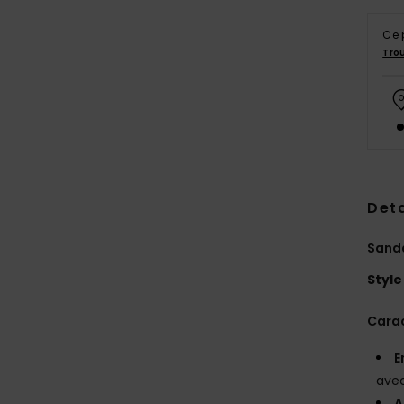
Ce 
Tro
Deta
Sand
Style
Carac
E
avec
A