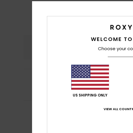
WELCOME TO
Confort
Rap
4.8
Choose your co
5
Isabelle
3 juillet 
/5
Parfait
Confort
: 5
Rapp
/5
Je recommand
US SHIPPING ONLY
5
Gerardo Borja
29 
VIEW ALL COUNTR
/5
C'était un cadeau
Afficher original -
Confort
: 5
Rapp
/5