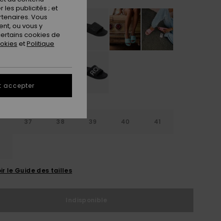
les publicités ; et
rtenaires. Vous
nt, ou vous y
ertains cookies de
ookies
et
Politique
t accepter
6
37
38
39
40
41
2
ir le Guide des tailles
Indisponible