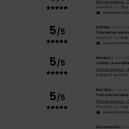
Afficher original -
Confort
: 5
Rapp
/5
Je recommand
5
SOPHIE
29 mai 20
/5
Très belles sanda
Confort
: 5
Rapp
/5
Je recommand
5
Markus
27 mai 20
/5
J'aime ce modèl
Afficher original - 
Rapport qualité 
Martina
21 mai 20
5
/5
Très confortable
Afficher original -
Confort
: 5
Rapp
/5
Je recommand
Encarnación
20 m