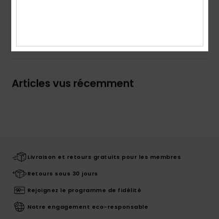
Traçabilité du produit (Loi Agec)
Livraison & Retours
Articles vus récemment
Livraison et retours gratuits pour les membres
Retours sous 30 jours
Rejoignez le programme de fidélité
Notre engagement eco-responsable