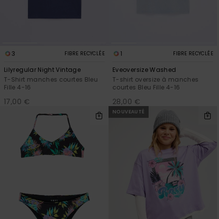
Accessoires
néoprène
Vêtements
3
1
FIBRE RECYCLÉE
FIBRE RECYCLÉE
Lilyregular Night Vintage
Eveoversize Washed
Accessoires
T-Shirt manches courtes Bleu
T-shirt oversize à manches
Fille 4-16
courtes Bleu Fille 4-16
17,00 €
28,00 €
Chaussures
NOUVEAUTÉ
Fitness
Snow
Swim