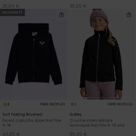
25,00 €
35,00 €
NOUVEAUTÉ
3
1
FIBRE RECYCLÉE
FIBRE RECYCLÉE
Surf Feeling Brushed
Sidley
Sweat capuche zippé Noir Fille
Couche intermédiaire
4-16
technique Noir Fille 8-16 ans
43,00 €
65,00 €