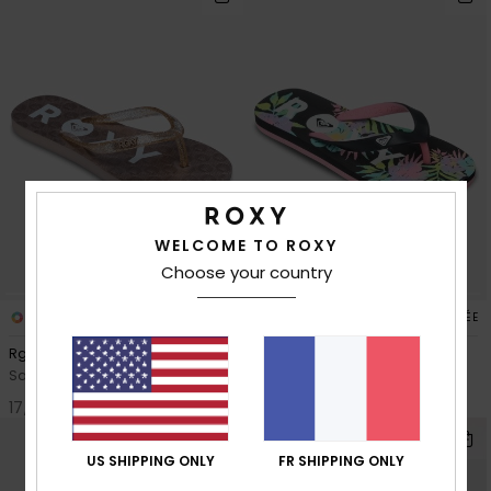
WELCOME TO ROXY
Choose your country
4
3
FIBRE RECYCLÉE
FIBRE RECYCLÉE
Rg Viva Sparkle
Rg Tahiti
Sandales Blanc Fille
Sandales Fille
17,00 €
17,00 €
NOUVEAUTÉ
US SHIPPING ONLY
FR SHIPPING ONLY