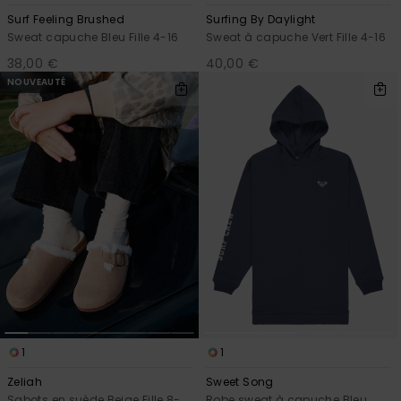
Surf Feeling Brushed
Surfing By Daylight
Sweat capuche Bleu Fille 4-16
Sweat à capuche Vert Fille 4-16
38,00 €
40,00 €
NOUVEAUTÉ
1
1
Zeliah
Sweet Song
Sabots en suède Beige Fille 8-
Robe sweat à capuche Bleu