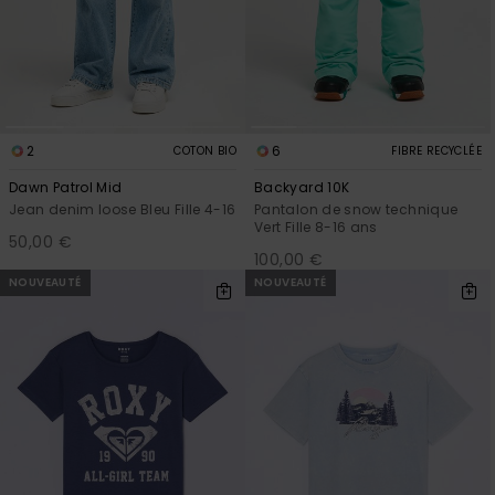
Combis
Skateboards
Bain Sport
plus fréquentes
LISTE DE
Short &
Cache-cous
et notre
SOUHAITS
Pantalon
Surf
Lunettes de
formulaire de
soleil
contact.
Sacs
Shorts
Cartables &
techniques
Consulter
la FAQ
Trousses
Vestes de
2
6
COTON BIO
FIBRE RECYCLÉE
snow
Jupes
Accessoires
Dawn Patrol Mid
Backyard 10K
Accessoires
de Snow
Jean denim loose Bleu Fille 4-16
Pantalon de snow technique
Pantalon de
Vert Fille 8-16 ans
50,00 €
Conseils
snow
100,00 €
Vêtements &
NOUVEAUTÉ
NOUVEAUTÉ
Accessoires
Maillots de
bain
Combinaisons
de surf
Lycras &