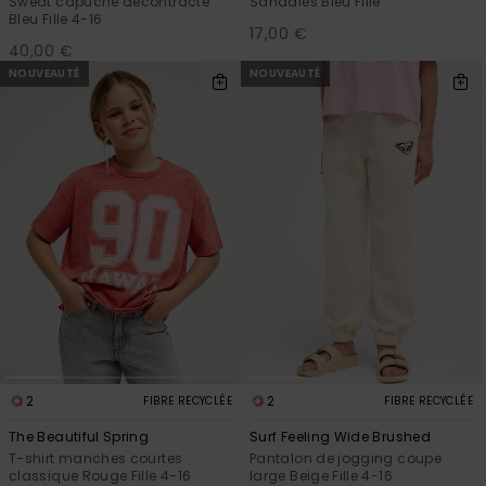
Sweat capuche décontracté
Sandales Bleu Fille
Bleu Fille 4-16
17,00 €
40,00 €
NOUVEAUTÉ
NOUVEAUTÉ
2
2
FIBRE RECYCLÉE
FIBRE RECYCLÉE
The Beautiful Spring
Surf Feeling Wide Brushed
T-shirt manches courtes
Pantalon de jogging coupe
classique Rouge Fille 4-16
large Beige Fille 4-16