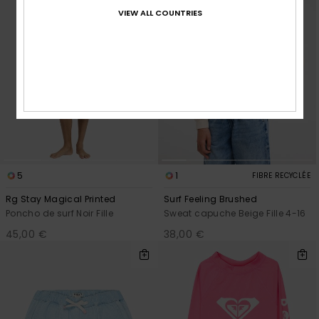
VIEW ALL COUNTRIES
5
1
FIBRE RECYCLÉE
Rg Stay Magical Printed
Surf Feeling Brushed
Poncho de surf Noir Fille
Sweat capuche Beige Fille 4-16
45,00 €
38,00 €