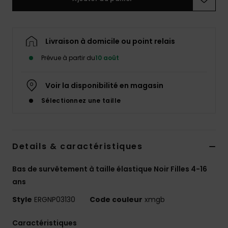
Accessoires
néoprène
Livraison à domicile ou point relais
Vêtements
Prévue à partir du
10 août
Accessoires
Voir la disponibilité en magasin
Sélectionnez une taille
Chaussures
Fitness
Details & caractéristiques
Snow
Bas de survêtement à taille élastique Noir Filles 4-16
ans
Swim
Style
ERGNP03130
Code couleur
xmgb
Caractéristiques