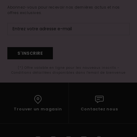
Abonnez-vous pour recevoir nos dernières actus et nos
offres exclusives.
S'INSCRIRE
(*) Offre valable en ligne pour les nouveaux inscrits -
Conditions détaillées disponibles dans l'email de bienvenue
Trouver un magasin
Contactez nous