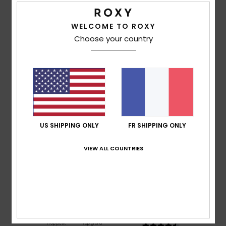
WELCOME TO ROXY
Avis clients
Choose your country
Note moyenne
5.0
/5
US SHIPPING ONLY
FR SHIPPING ONLY
basé sur
2 avis vérifiés
depuis juin 2026
100% de nos clients recommandent ce produit
VIEW ALL COUNTRIES
Confort
Rapport qualité / prix
4.5
4.5
Taille
Matière
4.5
Trop petit
Trop grand