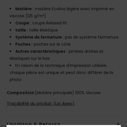
Matière :
matière Ecoliva légère avec imprimé en
viscose [125 g/m²]
Coupe :
coupe Relaxed fit
taille :
taille élastique
Système de fermeture :
pas de système fermeture
Poches :
poches sur le côté
Autres caractéristiques :
jambes droites et
élastiques sur le bas
En raison de la technique d'impression utilisée,
chaque pièce est unique et peut donc différer de la
photo
Composition
[Matière principale] 100% Viscose
Traçabilité du produit (Loi Agec)
Livraison & Retours