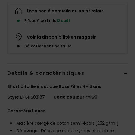
Accessoires
néoprène
Livraison à domicile ou point relais
Prévue à partir du
12 août
Vêtements
Voir la disponibilité en magasin
Accessoires
Sélectionnez une taille
Chaussures
Details & caractéristiques
Fitness
Short à taille élastique Rose Filles 4-16 ans
Style
ERGNS03187
Code couleur
mlw0
Snow
Caractéristiques
Swim
Matière :
sergé de coton semi-épais [252 g/m²]
Délavage :
Délavage aux enzymes et teinture