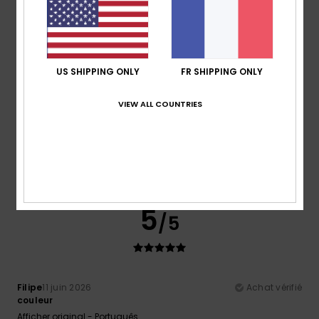
5
/5
US SHIPPING ONLY
FR SHIPPING ONLY
VIEW ALL COUNTRIES
Laurent
21 juin 2026
Achat vérifié
Super short
Confort
: 5
Rapport qualité / prix
: 5
Taille
: Taille
/5
/5
parfaite
Matière
: 5
Coloris
: 5
/5
/5
Je recommande ce produit
5
/5
Filipe
11 juin 2026
Achat vérifié
couleur
Afficher original - Português