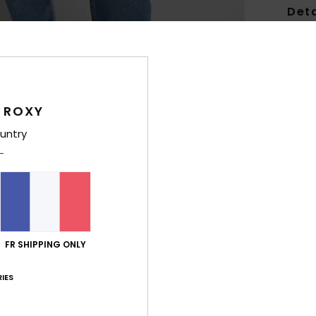
Deta
Veste
Style
Carac
 ROXY
M
untry
C
F
P
M
Comp
FR SHIPPING ONLY
Traça
IES
Livr