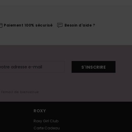
Paiement 100% sécurisé
Besoin d'aide ?
S'INSCRIRE
s l'email de bienvenue
ROXY
Roxy Girl Club
Carte Cadeau