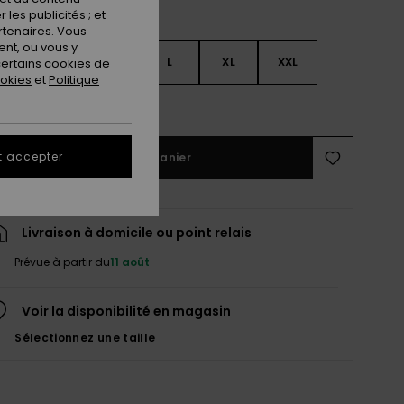
les publicités ; et
rtenaires. Vous
nt, ou vous y
S
S
M
L
XL
XXL
ertains cookies de
ookies
et
Politique
ir le Guide des tailles
t accepter
Ajouter au panier
Livraison à domicile ou point relais
Prévue à partir du
11 août
Voir la disponibilité en magasin
Sélectionnez une taille