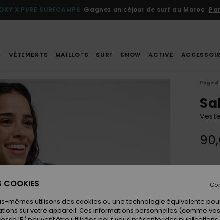
OXY X PURE SURFCAMPS
Gagnez un séjour de surf au Maroc
Par
S
VÊTEMENTS
MAILLOTS
SURF
SNOW
ACTIVE
ACCESSOIR
Page d'
Sa
Vest
90
Coule
ES COOKIES
Con
us-mêmes utilisons des cookies ou une technologie équivalente pour
tions sur votre appareil. Ces informations personnelles (comme v
resse IP) peuvent être utilisées pour vous présenter des publications