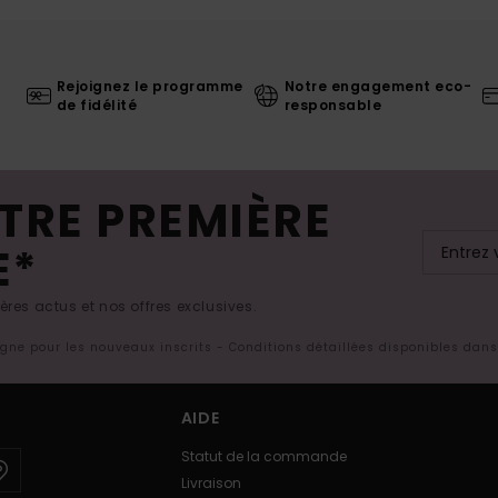
Rejoignez le programme
Notre engagement eco-
de fidélité
responsable
TRE PREMIÈRE
E*
res actus et nos offres exclusives.
ligne pour les nouveaux inscrits - Conditions détaillées disponibles dan
AIDE
Statut de la commande
Livraison