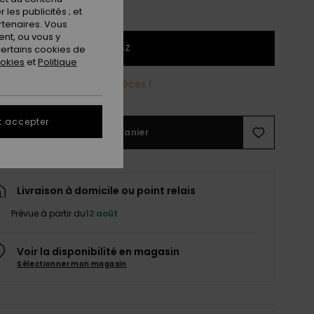
les publicités ; et
rtenaires. Vous
nt, ou vous y
1SZ
ertains cookies de
ookies
et
Politique
reste plus que quelques pièces !
t accepter
Ajouter au panier
Livraison à domicile ou point relais
Prévue à partir du
12 août
Voir la disponibilité en magasin
Sélectionner mon magasin