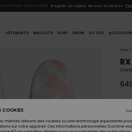
OXY X PURE SURFCAMPS
Gagnez un séjour de surf au Maroc
Par
S
VÊTEMENTS
MAILLOTS
SURF
SNOW
ACTIVE
ACCESSOIR
Page d'
RX
Stand
64
Coule
ES COOKIES
Con
us-mêmes utilisons des cookies ou une technologie équivalente pour
tions sur votre appareil. Ces informations personnelles (comme v
resse IP) peuvent être utilisées pour vous présenter des publications