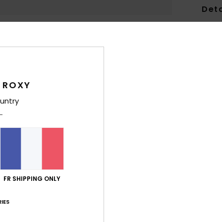
Deta
Stand
Style
Carac
 ROXY
D
untry
V
D
C
I
T
Comp
FR SHIPPING ONLY
Traça
IES