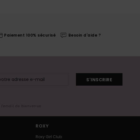
Paiement 100% sécurisé
Besoin d'aide ?
S'INSCRIRE
s l'email de bienvenue
ROXY
Roxy Girl Club