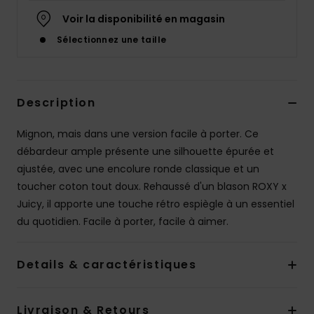
Accessoires
Voir la disponibilité en magasin
néoprène
Sélectionnez une taille
Vêtements
Description
Accessoires
Mignon, mais dans une version facile à porter. Ce
Chaussures
débardeur ample présente une silhouette épurée et
ajustée, avec une encolure ronde classique et un
toucher coton tout doux. Rehaussé d'un blason ROXY x
Fitness
Juicy, il apporte une touche rétro espiègle à un essentiel
du quotidien. Facile à porter, facile à aimer.
Snow
Details & caractéristiques
Swim
Livraison & Retours