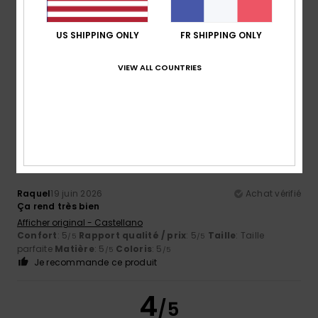
US SHIPPING ONLY
FR SHIPPING ONLY
Coloris
5.0
VIEW ALL COUNTRIES
5
/5
Raquel
19 juin 2026
Achat vérifié
Ça rend très bien
Afficher original - Castellano
Confort
: 5
Rapport qualité / prix
: 5
Taille
: Taille
/5
/5
parfaite
Matière
: 5
Coloris
: 5
/5
/5
Je recommande ce produit
4
/5