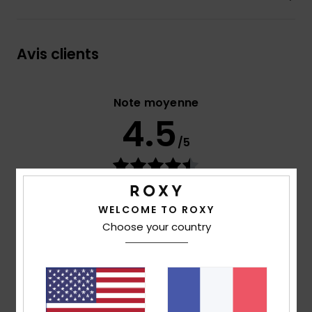
Avis clients
Note moyenne
4.5
/5
basé sur
2 avis vérifiés
depuis juin 2026
100% de nos clients recommandent ce produit
WELCOME TO ROXY
Choose your country
Confort
Rapport qualité / prix
4.5
4.5
Taille
Matière
4.5
Trop petit
Trop grand