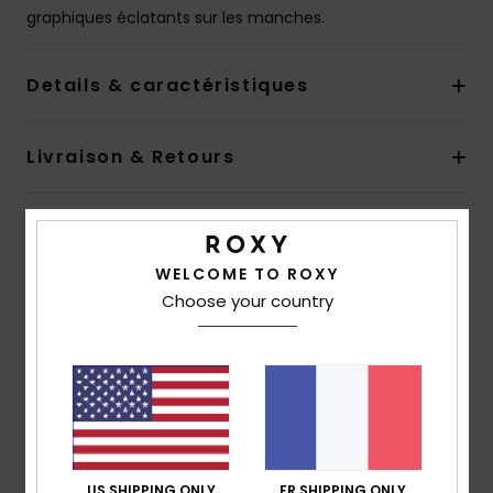
graphiques éclatants sur les manches.
Details & caractéristiques
Livraison & Retours
Avis clients
WELCOME TO ROXY
Choose your country
Note moyenne
5.0
/5
basé sur
1 avis vérifiés
depuis juin 2026
100% de nos clients recommandent ce produit
US SHIPPING ONLY
FR SHIPPING ONLY