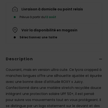
Accessoires
néoprène
Livraison à domicile ou point relais
Prévue à partir du
12 août
Vêtements
Voir la disponibilité en magasin
Accessoires
Sélectionnez une taille
Chaussures
Description
Fitness
Couvrant, mais en version ultra cute. Ce lycra cropped à
manches longues offre une silhouette ajustée et épurée
Snow
avec une bonne dose d'attitude ROXY x Juicy.
Confectionné dans une matière stretch recyclée douce
Swim
intégrant une protection solaire UPF 50+, il est pensé
pour suivre vos mouvements tout en vous protégeant. Il
se distingue par un logo statement sur le devant et des