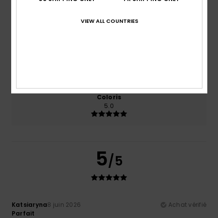
Confort
Rapport qualité / prix
VIEW ALL COUNTRIES
5.0
5.0
Taille
Matière
5.0
Trop petit
Trop grand
Coloris
5.0
5
/5
Katsiaryna
8 juin 2026
Achat vérifié
Parfait