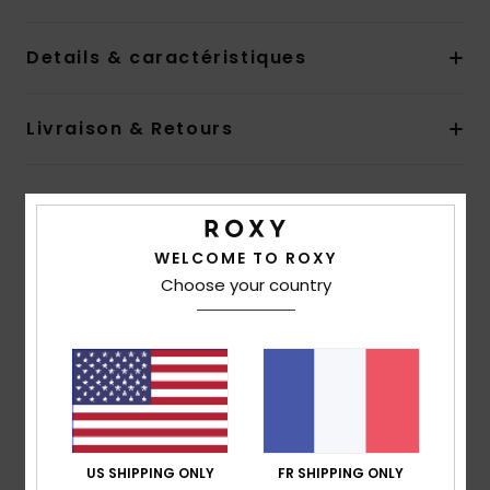
Details & caractéristiques
Livraison & Retours
Avis clients
WELCOME TO ROXY
Choose your country
Note moyenne
4.0
/5
basé sur
1 avis vérifiés
depuis juin 2026
100% de nos clients recommandent ce produit
US SHIPPING ONLY
FR SHIPPING ONLY