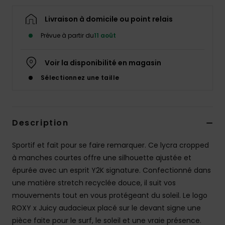
Accessoires
néoprène
Livraison à domicile ou point relais
Prévue à partir du
11 août
Vêtements
Voir la disponibilité en magasin
Accessoires
Sélectionnez une taille
Chaussures
Description
Fitness
Sportif et fait pour se faire remarquer. Ce lycra cropped
à manches courtes offre une silhouette ajustée et
Snow
épurée avec un esprit Y2K signature. Confectionné dans
une matière stretch recyclée douce, il suit vos
Swim
mouvements tout en vous protégeant du soleil. Le logo
ROXY x Juicy audacieux placé sur le devant signe une
pièce faite pour le surf, le soleil et une vraie présence.