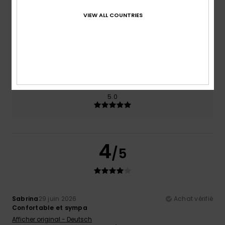
Confort
Rapport qualité / prix
4.0
4.0
VIEW ALL COUNTRIES
Taille
Matière
5.0
Trop petit
Trop grand
Coloris
5.0
4
/5
Sabrina
29 juin 2026
Achat vérifié
Confortable et sympa
Afficher original - Deutsch