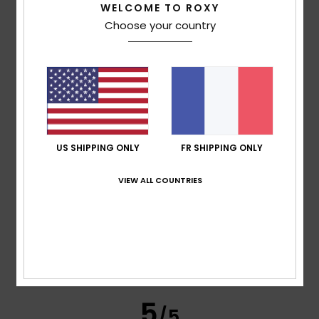
WELCOME TO ROXY
Taille
Matière
Choose your country
5.0
Trop petit
Trop grand
Coloris
5.0
US SHIPPING ONLY
FR SHIPPING ONLY
3
/5
VIEW ALL COUNTRIES
Sabrina
29 juin 2026
Achat vérifié
Confort
: 4
Rapport qualité / prix
: 4
Taille
: Grand
/5
/5
Matière
: 5
Coloris
: 5
/5
/5
Je recommande ce produit
5
/5