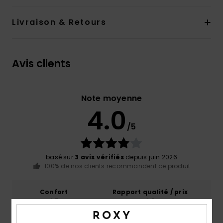
Livraison & Retours
Avis clients
Note moyenne
4.0
/5
basé sur
3 avis vérifiés
depuis juin 2026
100% de nos clients recommandent ce produit
Confort
Rapport qualité / prix
4.7
4.3