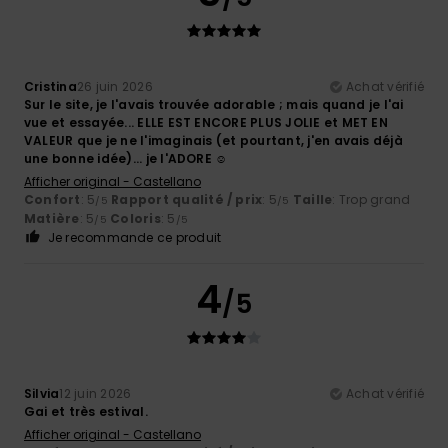
Cristina
26 juin 2026
Achat vérifié
Sur le site, je l'avais trouvée adorable ; mais quand je l'ai
vue et essayée... ELLE EST ENCORE PLUS JOLIE et MET EN
VALEUR que je ne l'imaginais (et pourtant, j'en avais déjà
une bonne idée)... je l'ADORE ☺️
Afficher original - Castellano
Confort
: 5
Rapport qualité / prix
: 5
Taille
: Trop grand
/5
/5
Matière
: 5
Coloris
: 5
/5
/5
Je recommande ce produit
4
/5
Silvia
12 juin 2026
Achat vérifié
Gai et très estival.
Afficher original - Castellano