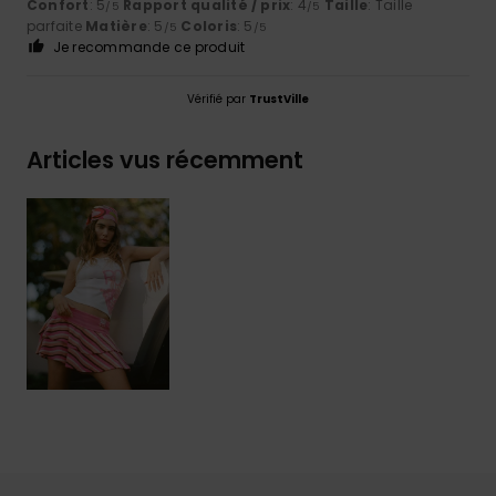
Confort
: 5
Rapport qualité / prix
: 4
Taille
: Taille
/5
/5
parfaite
Matière
: 5
Coloris
: 5
/5
/5
Je recommande ce produit
Vérifié par
TrustVille
Articles vus récemment