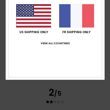
basé sur
2 avis vérifiés
depuis juin 2026
0% de nos clients recommandent ce produit
Confort
Rapport qualité / prix
3.0
1.0
US SHIPPING ONLY
FR SHIPPING ONLY
Taille
Matière
VIEW ALL COUNTRIES
2.0
Trop petit
Trop grand
Coloris
2.0
2
/5