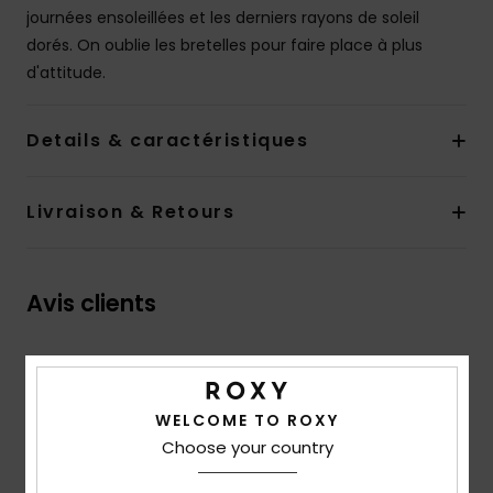
journées ensoleillées et les derniers rayons de soleil
dorés. On oublie les bretelles pour faire place à plus
d'attitude.
Details & caractéristiques
Livraison & Retours
Avis clients
Note moyenne
2.0
WELCOME TO ROXY
/5
Choose your country