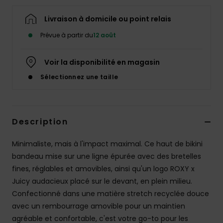
Accessoires
néoprène
Livraison à domicile ou point relais
Prévue à partir du
12 août
Vêtements
Voir la disponibilité en magasin
Accessoires
Sélectionnez une taille
Chaussures
Description
Fitness
Minimaliste, mais à l'impact maximal. Ce haut de bikini
bandeau mise sur une ligne épurée avec des bretelles
Snow
fines, réglables et amovibles, ainsi qu'un logo ROXY x
Juicy audacieux placé sur le devant, en plein milieu.
Swim
Confectionné dans une matière stretch recyclée douce
avec un rembourrage amovible pour un maintien
agréable et confortable, c'est votre go-to pour les