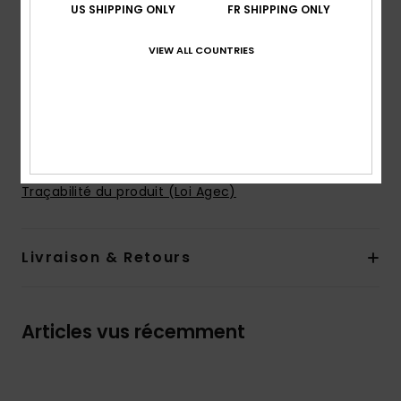
Fermeture :
fermeture fixe
US SHIPPING ONLY
FR SHIPPING ONLY
Logo :
plaque ROXY en caoutchouc
Autres caractéristiques :
Construction sans
VIEW ALL COUNTRIES
coutures et sans élastique sur l'ouverture des jambes
pour épouser parfaitement la silhouette
Large ceinture élastique pour un meilleur maintien
Composition
84% Polyester recyclé, 16% Élasthanne
Traçabilité du produit (Loi Agec)
Livraison & Retours
Articles vus récemment