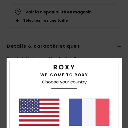
Accessoires
néoprène
Voir la disponibilité en magasin
Sélectionnez une taille
Vêtements
Accessoires
Details & caractéristiques
Bas de bikini coupe Cheeky Noir Femme
Chaussures
Style
ERJX404832
Code couleur
kvj9
WELCOME TO ROXY
Fitness
Choose your country
Caractéristiques
Collection:
Collection Roxy Pro
Snow
Matière :
Matière douce, stretch, résistante en
polyester recyclé
Swim
Taille :
taille basse
Couvrance :
couvrance échancrée à l'arrière