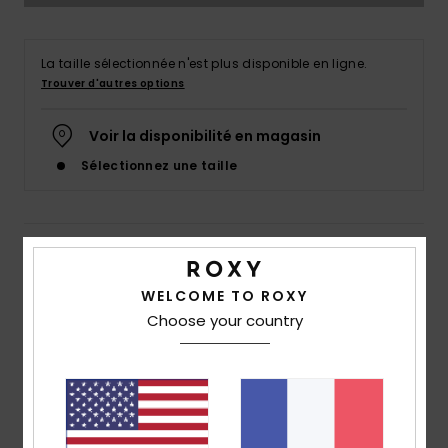
Accessoires
néoprène
La taille sélectionnée n'est plus disponible en ligne.
Trouver d'autres options
Vêtements
Voir la disponibilité en magasin
Accessoires
Sélectionnez une taille
Chaussures
Details & caractéristiques
Fitness
WELCOME TO ROXY
Bas de maillot de bain hipster Marron Femme
Choose your country
Snow
Style
ERJX405040
Code couleur
xckc
Caractéristiques
Swim
Collection:
Collection Roxy Pro
Matière :
matière douce, résistante et stretch 84%