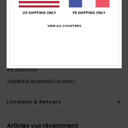
polyester recyclé, 16% élasthanne
US SHIPPING ONLY
FR SHIPPING ONLY
Technologie :
résistant au chlore
Taille :
taille basse
VIEW ALL COUNTRIES
Fermeture :
large ceinture élastique dissimulée pour
un meilleur maintien
Couvrance :
Couvrance moyenne coupe Hipster
Logo :
plaque ROXY en caoutchouc
Composition
[Matière principale] 84% polyester recyclé,
16% élasthanne
Traçabilité du produit (Loi Agec)
Livraison & Retours
Articles vus récemment