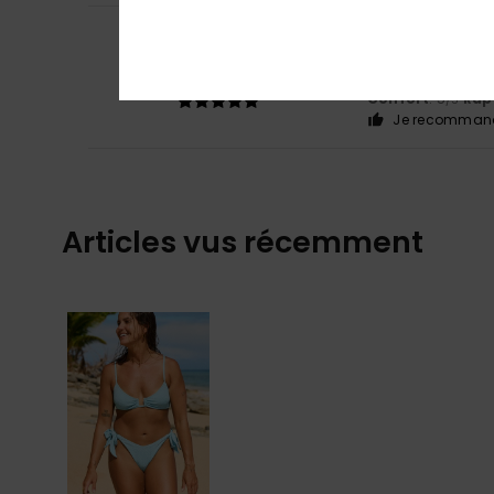
Cristina
15 juillet 
5
/5
La taille est parf
Afficher original -
Confort
: 5
Rapp
/5
Je recommand
Articles vus récemment