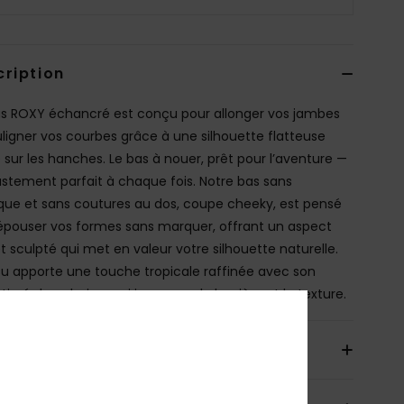
cription
s ROXY échancré est conçu pour allonger vos jambes
uligner vos courbes grâce à une silhouette flatteuse
 sur les hanches. Le bas à nouer, prêt pour l’aventure —
ustement parfait à chaque fois. Notre bas sans
ique et sans coutures au dos, coupe cheeky, est pensé
épouser vos formes sans marquer, offrant un aspect
et sculpté qui met en valeur votre silhouette naturelle.
ssu apporte une touche tropicale raffinée avec son
tissé de palmiers qui joue avec la lumière et la texture.
ils & caractéristiques