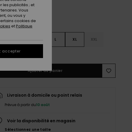
les publicités ; et
rtenaires. Vous
nt, ou vous y
ertains cookies de
ookies
et
Politique
S
S
M
L
XL
XXL
t accepter
ir le Guide des tailles
Ajouter au panier
Livraison à domicile ou point relais
Prévue à partir du
10 août
Voir la disponibilité en magasin
Sélectionnez une taille