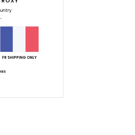
 ROXY
Livr
untry
Note moyenne
FR SHIPPING ONLY
5.0
/5
IES
basé sur
1 avis vérifiés
depuis juillet 2026
100% de nos clients recommandent ce produit
port qualité / prix
Taille
Matiè
4.0
5.0
Trop petit
Trop grand