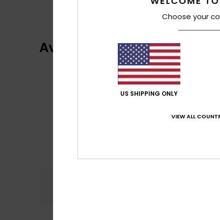
WELCOME TO
Choose your co
Avis clients
US SHIPPING ONLY
VIEW ALL COUNTR
Confort
Rap
5.0