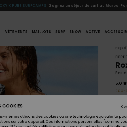
OXY X PURE SURFCAMPS
Gagnez un séjour de surf au Maroc
Par
S
VÊTEMENTS
MAILLOTS
SURF
SNOW
ACTIVE
ACCESSOIR
Page d'
FIBRE
Ro
Bas d
5.0
ECO-
43,
ES COOKIES
Con
us-mêmes utilisons des cookies ou une technologie équivalente pour
Coule
tions sur votre appareil. Ces informations personnelles (comme v
resse IP) peuvent être utilisées pour vous présenter des publications