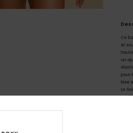
Des
Ce ba
et so
haute
un aj
élast
pour 
lisse 
Le ti
motif 
Deta