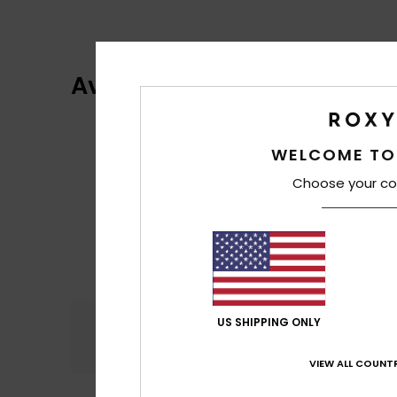
Avis clients
WELCOME TO
Choose your co
Confort
Rap
US SHIPPING ONLY
4.5
VIEW ALL COUNTR