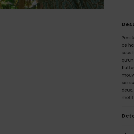
Des
Pensé
ce hau
sous l
qu’un 
flatt
mouve
sessio
deux.
motif 
Deta