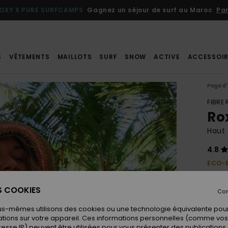
OXY X PURE SURFCAMPS
Gagnez un séjour de surf au Maroc
Par
S
VÊTEMENTS
MAILLOTS
SURF
SNOW
ACTIVE
ACCESSOIR
Page d'
FIBRE
Ro
Haut 
4.8
ECO-
40,
ES COOKIES
Con
us-mêmes utilisons des cookies ou une technologie équivalente pour
Coule
tions sur votre appareil. Ces informations personnelles (comme v
resse IP) peuvent être utilisées pour vous présenter des publications