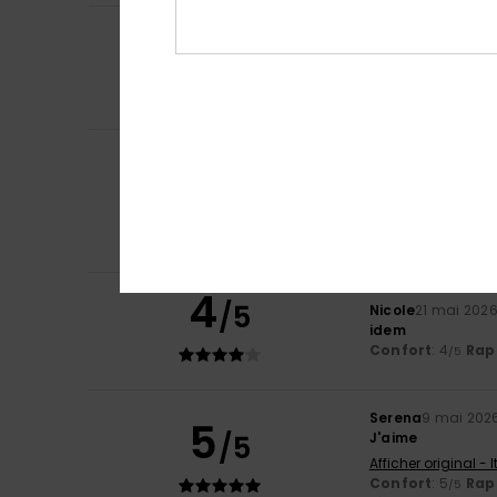
5
Melanie
4 juin 202
/5
Joli bikini
Afficher original -
Confort
: 5
Rapp
/5
Elisa
1 juin 2026
5
/5
Magnifique
Afficher original - 
Confort
: 4
Rapp
/5
Je recommand
4
/5
Nicole
21 mai 202
idem
Confort
: 4
Rapp
/5
Serena
9 mai 202
5
/5
J'aime
Afficher original - 
Confort
: 5
Rapp
/5