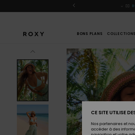
Passer
à
r / S'inscrire
🏄‍♀️
R
l'information
sur
le
produit
BONS PLANS
COLLECTION
CE SITE UTILISE D
Nos partenaires et no
accéder à des informa
navigation et votre ad