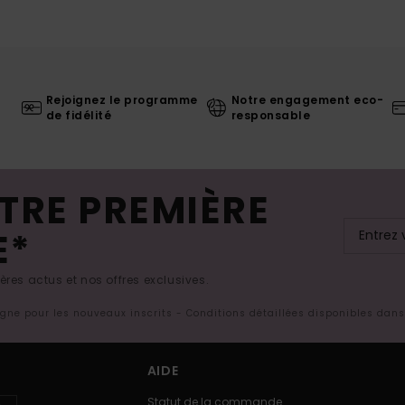
Rejoignez le programme
Notre engagement eco-
de fidélité
responsable
TRE PREMIÈRE
E*
res actus et nos offres exclusives.
ligne pour les nouveaux inscrits - Conditions détaillées disponibles dan
AIDE
Statut de la commande