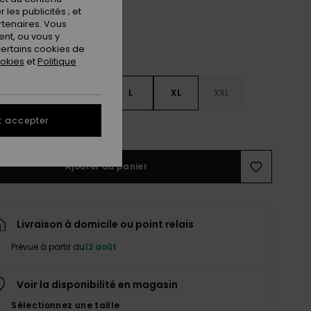
les publicités ; et
rtenaires. Vous
nt, ou vous y
ertains cookies de
ookies
et
Politique
S
S
M
L
XL
XXL
t accepter
ir le Guide des tailles
Ajouter au panier
Livraison à domicile ou point relais
Prévue à partir du
12 août
Voir la disponibilité en magasin
Sélectionnez une taille