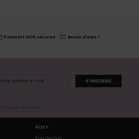
Paiement 100% sécurisé
Besoin d'aide ?
S'INSCRIRE
s l'email de bienvenue
ROXY
Roxy Girl Club