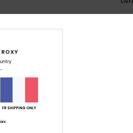
Livr
 ROXY
Note moyenne
4.8
untry
/5
basé sur
4 avis vérifiés
depuis mai 2026
50% de nos clients recommandent ce produit
port qualité / prix
Taille
Matiè
FR SHIPPING ONLY
4.5
4.5
Trop petit
Trop grand
IES