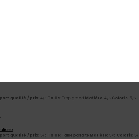
6
 Deutsch
ort qualité / prix
: 5
Taille
: Taille parfaite
Matière
: 5
Coloris
: 5
/5
/5
/
Italiano
ort qualité / prix
: 4
Taille
: Taille parfaite
Matière
: 4
Coloris
: 4
/5
/5
/
e ce produit
6
ort qualité / prix
: 4
Taille
: Trop grand
Matière
: 4
Coloris
: 5
/5
/5
/5
6
Italiano
ort qualité / prix
: 5
Taille
: Taille parfaite
Matière
: 5
Coloris
: 5
/5
/5
/