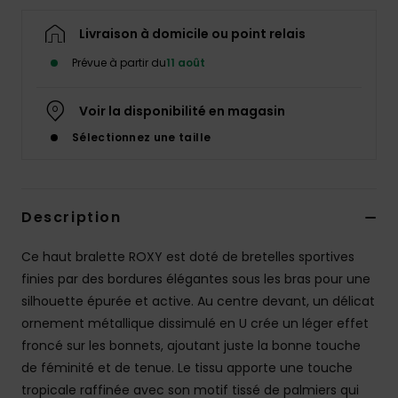
Accessoires
néoprène
Livraison à domicile ou point relais
Prévue à partir du
11 août
Vêtements
Voir la disponibilité en magasin
Accessoires
Sélectionnez une taille
Chaussures
Description
Fitness
Ce haut bralette ROXY est doté de bretelles sportives
finies par des bordures élégantes sous les bras pour une
Snow
silhouette épurée et active. Au centre devant, un délicat
ornement métallique dissimulé en U crée un léger effet
Swim
froncé sur les bonnets, ajoutant juste la bonne touche
de féminité et de tenue. Le tissu apporte une touche
tropicale raffinée avec son motif tissé de palmiers qui