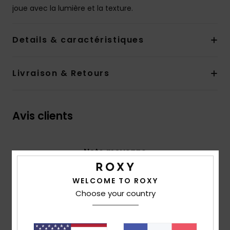
joue avec la lumière et la texture.
Details & caractéristiques
Livraison & Retours
Avis clients
Note moyenne
5.0
/5
WELCOME TO ROXY
Choose your country
basé sur
2 avis vérifiés
depuis mai 2026
100% de nos clients recommandent ce produit