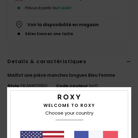
Accessoires
Prévue à partir du
11 août
néoprène
Voir la disponibilité en magasin
Vêtements
Sélectionnez une taille
Accessoires
Details & caractéristiques
Chaussures
Maillot une pièce manches longues Bleu Femme
Fitness
Style
ERJWR03950
Code couleur
brr0
Caractéristiques
Snow
WELCOME TO ROXY
Choose your country
Matière :
textile recyclé extensible et légèrement
Swim
texturé
Coupe :
coupe ajustée
Protection UV :
UPF 50