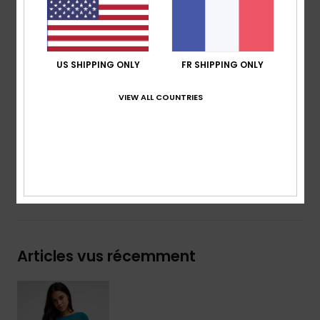
Caractéristiques :
fermeture par lien à nouer, dos
échancré
Texture baby rib
US SHIPPING ONLY
FR SHIPPING ONLY
Logo ROXY brodé
VIEW ALL COUNTRIES
Composition
[Matière Principale] 79 % nylon recyclé, 21
% élasthanne
Traçabilité du produit (Loi Agec)
Livraison & Retours
Articles vus récemment