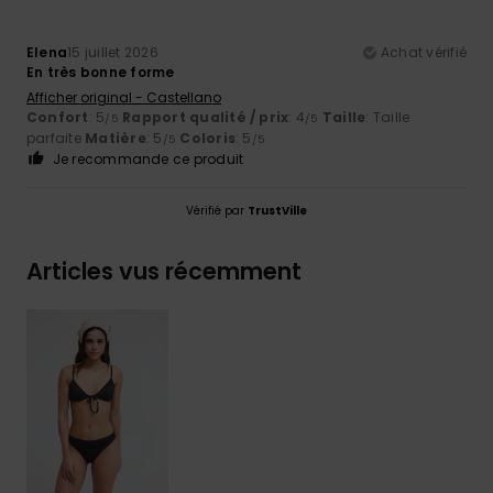
Elena
15 juillet 2026
Achat vérifié
En très bonne forme
Afficher original - Castellano
Confort
: 5
Rapport qualité / prix
: 4
Taille
: Taille
/5
/5
parfaite
Matière
: 5
Coloris
: 5
/5
/5
Je recommande ce produit
Vérifié par
TrustVille
Articles vus récemment