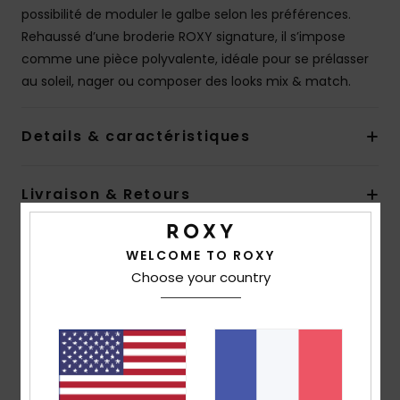
possibilité de moduler le galbe selon les préférences.
Rehaussé d’une broderie ROXY signature, il s’impose
comme une pièce polyvalente, idéale pour se prélasser
au soleil, nager ou composer des looks mix & match.
Details & caractéristiques
Livraison & Retours
WELCOME TO ROXY
Avis clients
Choose your country
Note moyenne
5.0
/5