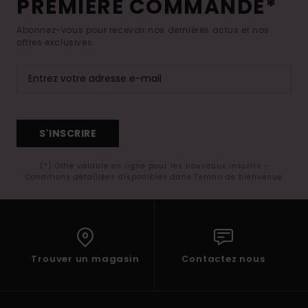
PREMIÈRE COMMANDE*
Abonnez-vous pour recevoir nos dernières actus et nos
offres exclusives.
S'INSCRIRE
(*) Offre valable en ligne pour les nouveaux inscrits -
Conditions détaillées disponibles dans l'email de bienvenue
Trouver un magasin
Contactez nous