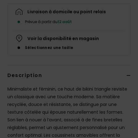
Accessoires
néoprène
Livraison à domicile ou point relais
Prévue à partir du
12 août
Vêtements
Voir la disponibilité en magasin
Accessoires
Sélectionnez une taille
Chaussures
Description
Fitness
Minimaliste et féminin, ce haut de bikini triangle revisite
un classique avec une touche moderne. Sa matière
Snow
recyclée, douce et résistante, se distingue par une
texture côtelée qui épouse naturellement les formes.
Swim
Son lien à nouer à l’avant, associé à de fines bretelles
réglables, permet un ajustement personnalisé pour un
confort optimal. Les coussinets amovibles offrent la