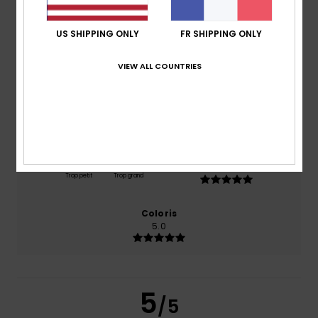
/5
US SHIPPING ONLY
FR SHIPPING ONLY
basé sur
1 avis vérifiés
depuis juillet 2026
100% de nos clients recommandent ce produit
VIEW ALL COUNTRIES
Confort
Rapport qualité / prix
5.0
4.0
Taille
Matière
5.0
Trop petit
Trop grand
Coloris
5.0
5
/5