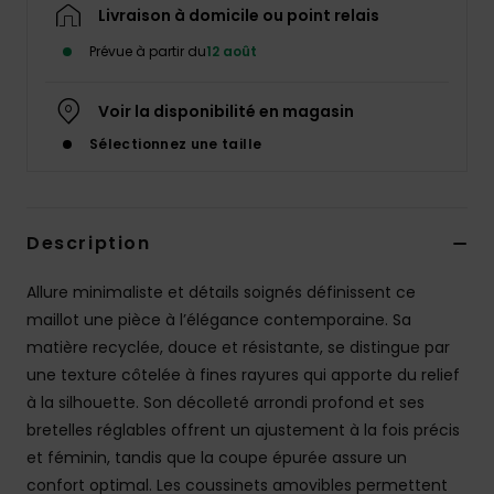
Accessoires
Livraison à domicile ou point relais
néoprène
Prévue à partir du
12 août
Vêtements
Voir la disponibilité en magasin
Sélectionnez une taille
Accessoires
Chaussures
Description
Allure minimaliste et détails soignés définissent ce
Fitness
maillot une pièce à l’élégance contemporaine. Sa
matière recyclée, douce et résistante, se distingue par
Snow
une texture côtelée à fines rayures qui apporte du relief
à la silhouette. Son décolleté arrondi profond et ses
Swim
bretelles réglables offrent un ajustement à la fois précis
et féminin, tandis que la coupe épurée assure un
confort optimal. Les coussinets amovibles permettent