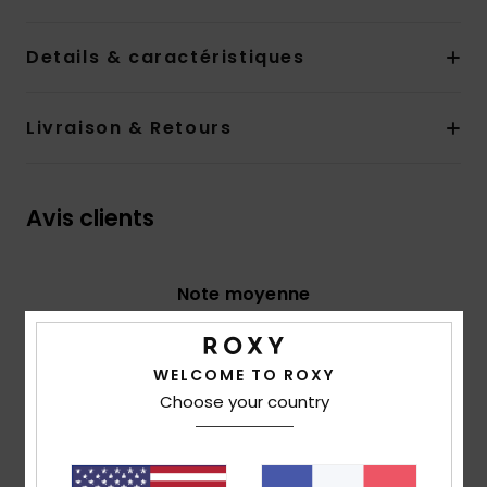
Details & caractéristiques
Livraison & Retours
Avis clients
Note moyenne
5.0
/5
WELCOME TO ROXY
Choose your country
basé sur
2 avis vérifiés
depuis juin 2026
0% de nos clients recommandent ce produit