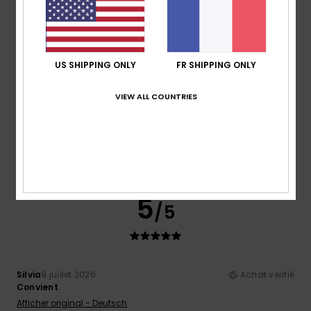
Confort
Rapport qualité / prix
5.0
4.0
Taille
Matière
US SHIPPING ONLY
FR SHIPPING ONLY
4.0
Trop petit
Trop grand
VIEW ALL COUNTRIES
Coloris
4.0
5
/5
Silvia
9 juillet 2026
Achat vérifié
Convient
Afficher original - Deutsch