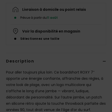
Accessoires
néoprène
Livraison à domicile ou point relais
Prévue à partir du
11 août
Vêtements
Voir la disponibilité en magasin
Accessoires
Sélectionnez une taille
Chaussures
Description
Fitness
Pour aller toujours plus loin. Ce boardshort ROXY 7’’
apporte une énergie confiante, affranchie des règles, à
Snow
votre look de plage, avec un logo multicolore qui
s’affiche le long d’une jambe — vibrant, ludique,
Swim
débordant de personnalité. Sur l’autre jambe, un patch
en silicone rétro ajoute la touche throwback parfaite des
années 90, tout droit venue de l’âge d’or du surf.