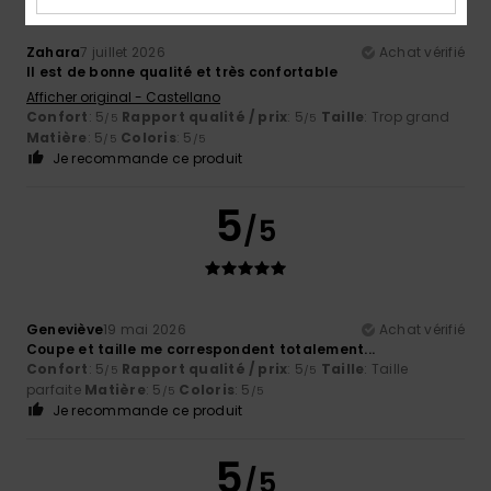
Zahara
7 juillet 2026
Achat vérifié
Il est de bonne qualité et très confortable
Afficher original - Castellano
Confort
: 5
Rapport qualité / prix
: 5
Taille
: Trop grand
/5
/5
Matière
: 5
Coloris
: 5
/5
/5
Je recommande ce produit
5
/5
Geneviève
19 mai 2026
Achat vérifié
Coupe et taille me correspondent totalement...
Confort
: 5
Rapport qualité / prix
: 5
Taille
: Taille
/5
/5
parfaite
Matière
: 5
Coloris
: 5
/5
/5
Je recommande ce produit
5
/5