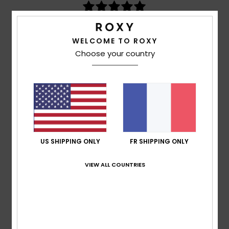
basé sur
3 avis vérifiés
depuis mars 2026
100% de nos clients recommandent ce produit
WELCOME TO ROXY
Choose your country
Confort
Rapport qualité / prix
5.0
5.0
Taille
Matière
5.0
Trop petit
Trop grand
Coloris
US SHIPPING ONLY
FR SHIPPING ONLY
5.0
VIEW ALL COUNTRIES
5
/5