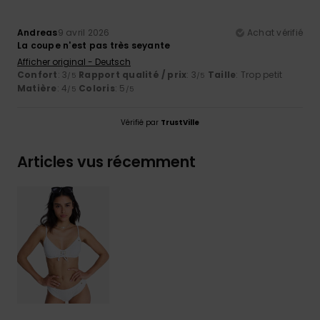
Andreas
9 avril 2026
Achat vérifié
La coupe n'est pas très seyante
Afficher original - Deutsch
Confort
: 3
Rapport qualité / prix
: 3
Taille
: Trop petit
/5
/5
Matière
: 4
Coloris
: 5
/5
/5
Vérifié par
TrustVille
Articles vus récemment