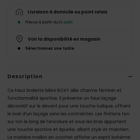
Accessoires
néoprène
Livraison à domicile ou point relais
Prévue à partir du
12 août
Vêtements
Voir la disponibilité en magasin
Accessoires
Sélectionnez une taille
Chaussures
Description
Fitness
Ce haut bralette bikini ROXY allie charme féminin et
fonctionnalité sportive. Il présente un faux laçage
Snow
décoratif sur le devant pour une touche ludique, offrant
le look d’un laçage sans les contraintes. Les finitions ton
Swim
sur ton le long de l’encolure et sous les bras apportent
une touche sportive et épurée, alliant style et maintien.
La matière maillot en crochet affiche un esprit bohème