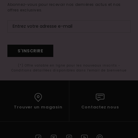
Abonnez-vous pour recevoir nos dernières actus et nos
offres exclusives.
S'INSCRIRE
(*) Offre valable en ligne pour les nouveaux inscrits -
Conditions détaillées disponibles dans l'email de bienvenue
Trouver un magasin
Contactez nous