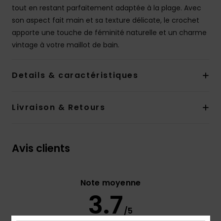
tout en restant parfaitement adaptée à la plage. Avec
son aspect fait main et sa texture délicate, le crochet
apporte une touche de féminité naturelle et un charme
vintage à votre maillot de bain.
Details & caractéristiques
Livraison & Retours
Avis clients
Note moyenne
3.7
/5