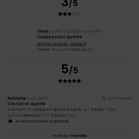
3
/5
Silvia
9 juillet 2026
Achat vérifié
Coupe plutôt ajustée
Afficher original - Deutsch
Taille
: Trop petit
Coloris
: 5
/5
5
/5
Nathalie
12 juin 2026
Achat vérifié
Confort et qualité
Confort
: 5
Rapport qualité / prix
: 4
Taille
: Taille
/5
/5
parfaite
Matière
: 5
Coloris
: 5
/5
/5
Je recommande ce produit
Vérifié par
TrustVille