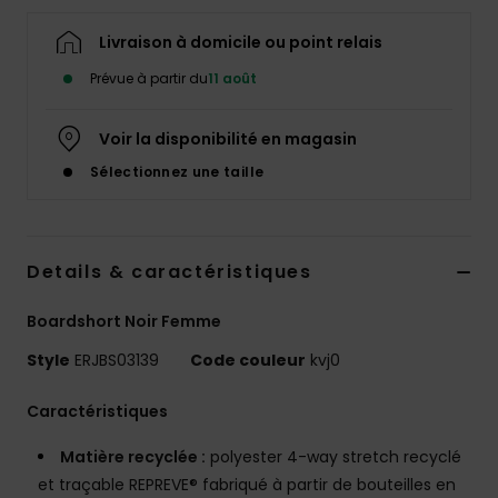
Accessoires
néoprène
Livraison à domicile ou point relais
Prévue à partir du
11 août
Vêtements
Voir la disponibilité en magasin
Accessoires
Sélectionnez une taille
Chaussures
Details & caractéristiques
Fitness
Boardshort Noir Femme
Style
ERJBS03139
Code couleur
kvj0
Snow
Caractéristiques
Swim
Matière recyclée :
polyester 4-way stretch recyclé
et traçable REPREVE® fabriqué à partir de bouteilles en