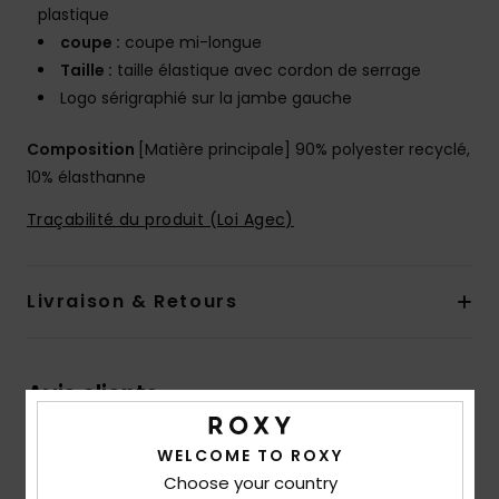
plastique
coupe :
coupe mi-longue
Taille :
taille élastique avec cordon de serrage
Logo sérigraphié sur la jambe gauche
Composition
[Matière principale] 90% polyester recyclé,
10% élasthanne
Traçabilité du produit (Loi Agec)
Livraison & Retours
Avis clients
WELCOME TO ROXY
Note moyenne
Choose your country