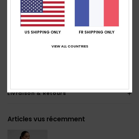
Caractéristiques :
fermeture zippée au dos
Encolure haute
Coutures contrastées
Logo ROXY sérigraphié
US SHIPPING ONLY
FR SHIPPING ONLY
Télécharger la
Déclaration De Conformité
VIEW ALL COUNTRIES
Composition
[Matière principale] 75% nylon recyclé,
25% élasthanne
Traçabilité du produit (Loi Agec)
Livraison & Retours
Articles vus récemment