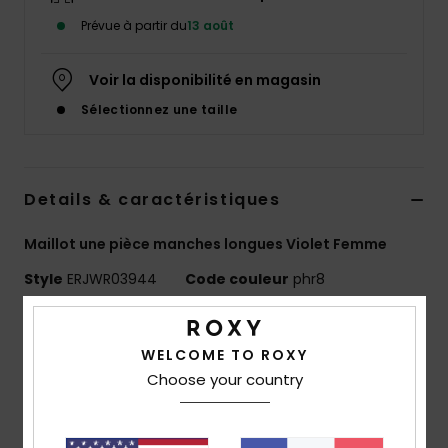
Accessoires
Prévue à partir du
13 août
néoprène
Voir la disponibilité en magasin
Vêtements
Sélectionnez une taille
Accessoires
Details & caractéristiques
Chaussures
Maillot une pièce manches longues Violet Femme
Fitness
Style
ERJWR03944
Code couleur
phr8
Caractéristiques
Snow
WELCOME TO ROXY
Matière :
textile recyclé extensible et résistant au
Choose your country
Swim
chlore
Coupe :
coupe ajustée
Protection UV :
UPF 50