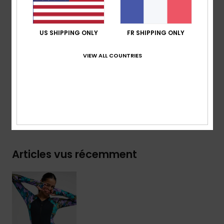
Caractéristiques :
fermeture zippée devant
Logo ROXY sérigraphié
US SHIPPING ONLY
FR SHIPPING ONLY
Composition
[Matière principale] 75% nylon recyclé,
VIEW ALL COUNTRIES
25% élasthanne
Traçabilité du produit (Loi Agec)
Livraison & Retours
Articles vus récemment