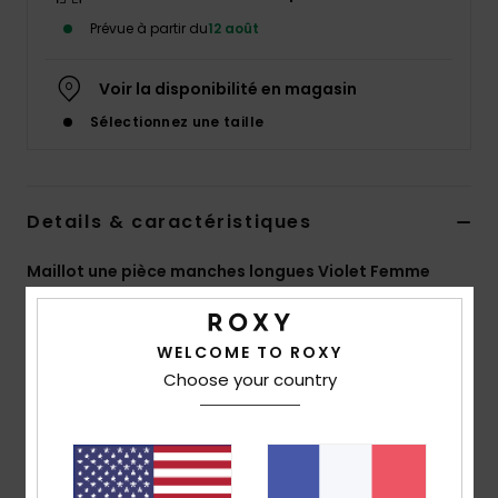
Accessoires
Prévue à partir du
12 août
néoprène
Voir la disponibilité en magasin
Vêtements
Sélectionnez une taille
Accessoires
Details & caractéristiques
Chaussures
Maillot une pièce manches longues Violet Femme
Fitness
Style
ERJWR03943
Code couleur
phr8
WELCOME TO ROXY
Caractéristiques
Snow
Choose your country
Matière :
textile recyclé extensible et résistant au
Swim
chlore
Coupe :
coupe ajustée
Protection UV :
UPF 50