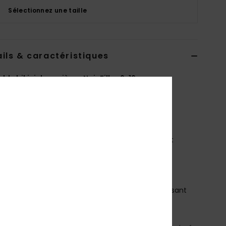
Sélectionnez une taille
ils & caractéristiques
ble bikini deux pièces Noir Filles 6-16 ans
ERGX203694
Code couleur
xmgb
téristiques
atière :
Tissu doux, résistant, recyclé, résistant et
nsible
orme :
Ensemble de maillot triangle
as de rembourrage
retelles :
bretelles réglables avec système coulissant
ermeture :
fermeture par anneau et bretelle
issante