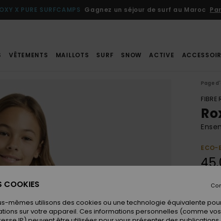
OXY X PURE SURFCAMPS
Gagnez un séjour de surf au Maroc
Par
S
VÊTEMENTS
MAILLOTS
SURF
SNOW
ACTIVE
ACCESSOIR
Page d'
FIBRE
Ro
Ensem
ECO-
45,
ES COOKIES
Con
Coule
us-mêmes utilisons des cookies ou une technologie équivalente pour
tions sur votre appareil. Ces informations personnelles (comme v
resse IP) peuvent être utilisées pour vous présenter des publications