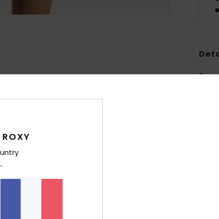
Deta
Ensem
Style
Carac
M
 ROXY
exte
untry
F
P
B
F
coul