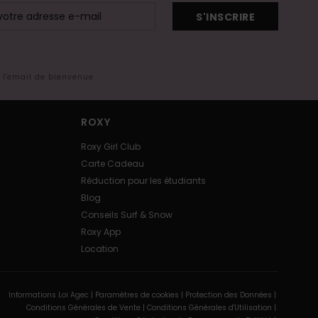
S'INSCRIRE
s l'email de bienvenue
ROXY
Roxy Girl Club
Carte Cadeau
Réduction pour les étudiants
Blog
Conseils Surf & Snow
Roxy App
Location
Informations Loi Agec |
Paramètres de cookies |
Protection des Données |
Conditions Générales de Vente |
Conditions Générales d'Utilisation |