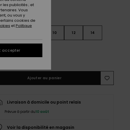
les publicités ; et
rtenaires. Vous
nt, ou vous y
ertains cookies de
ookies
et
Politique
7
8
10
12
14
t accepter
ir le Guide des tailles
Ajouter au panier
Livraison à domicile ou point relais
Prévue à partir du
10 août
Voir la disponibilité en magasin