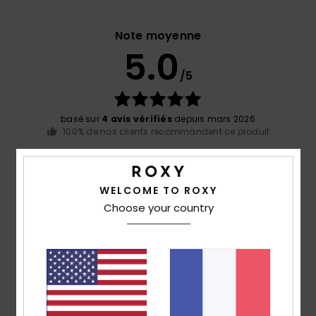
Note moyenne
5.0
/5
basé sur
4 avis vérifiés
depuis mars 2026
100% de nos clients recommandent ce produit
Confort
Rapport qualité / prix
5.0
4.5
WELCOME TO ROXY
Choose your country
Taille
Matière
5.0
Trop petit
Trop grand
Coloris
5.0