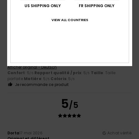
US SHIPPING ONLY
FR SHIPPING ONLY
5
VIEW ALL COUNTRIES
/5
Daria
31 mai 2026
Achat vérifié
Tout va très bien
Afficher original - Deutsch
Confort
: 5
Rapport qualité / prix
: 5
Taille
: Taille
/5
/5
parfaite
Matière
: 5
Coloris
: 5
/5
/5
Je recommande ce produit
5
/5
Dorta
17 mai 2026
Achat vérifié
Original et différent