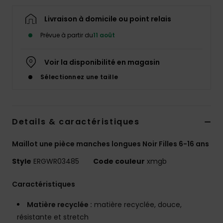
Accessoires
néoprène
Livraison à domicile ou point relais
Prévue à partir du
11 août
Vêtements
Voir la disponibilité en magasin
Accessoires
Sélectionnez une taille
Chaussures
Details & caractéristiques
Fitness
Maillot une pièce manches longues Noir Filles 6-16 ans
Style
ERGWR03485
Code couleur
xmgb
Snow
Caractéristiques
Swim
Matière recyclée :
matière recyclée, douce,
résistante et stretch