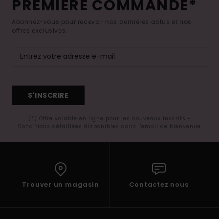
PREMIÈRE COMMANDE*
Abonnez-vous pour recevoir nos dernières actus et nos
offres exclusives.
S'INSCRIRE
(*) Offre valable en ligne pour les nouveaux inscrits -
Conditions détaillées disponibles dans l'email de bienvenue
Trouver un magasin
Contactez nous