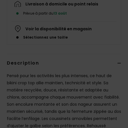
Accessoires
Livraison à domicile ou point relais
néoprène
Prévue à partir du
13 août
Vêtements
Voir la disponibilité en magasin
Sélectionnez une taille
Accessoires
Chaussures
Description
Pensé pour les activités les plus intenses, ce haut de
Fitness
bikini crop top allie maintien, technicité et style. Sa
matière recyclée, douce, résistante et adaptée au
Snow
chlore, accompagne chaque mouvement avec fiabilité.
Son encolure montante et son dos nageur assurent un
Swim
maintien sécurisé, tandis que la fermeture zippée au dos
facilite l’enfilage. Les coussinets amovibles permettent
d’ajuster le galbe selon les préférences. Rehaussé