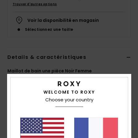
Accessoires
Trouver d'autres options
néoprène
Voir la disponibilité en magasin
Vêtements
Sélectionnez une taille
Accessoires
Details & caractéristiques
Chaussures
Maillot de bain une pièce Noir Femme
Style
ERJX103784
Code couleur
kvj0
Fitness
WELCOME TO ROXY
Caractéristiques
Choose your country
Snow
Matière :
Matière douce, stretch, résistante avec
75% de nylon recyclé et 25% d'élasthanne
Swim
Technologie :
résistant au chlore
Forme :
Maillot une pièce coupe sportive