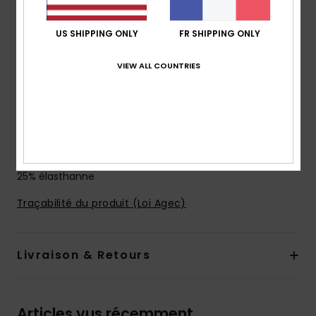
Col :
col rond
Maintien :
maintien supérieur
US SHIPPING ONLY
FR SHIPPING ONLY
Couvrance :
couvrance maxi
Bretelles :
bretelles fixes
VIEW ALL COUNTRIES
Système de fermeture :
pas de système fermeture
Bonnets :
idéal pour les bonnets A/B/C
Autres caractéristiques :
bande élastique sous la
poitrine
Composition
[Matière principale] 75% nylon recyclé,
25% élasthanne
Traçabilité du produit (Loi Agec)
Livraison & Retours
Articles vus récemment