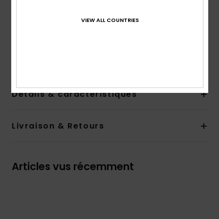
Avec ses grandes fleurs d’hibiscus sur un fond noir
profond, cet imprimé respire l’énergie, le mouvement et
VIEW ALL COUNTRIES
la confiance. La subtile texture perforée, façon mesh, lui
confère une pointe de modernité et d’esprit athlétique,
en faisant le compagnon parfait de celles qui
s’entraînent dur et profitent encore plus.
Details & caractéristiques
Livraison & Retours
Articles vus récemment