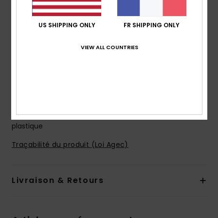
Verres CR39 par ZEISS
Enveloppement du visage de base 2
US SHIPPING ONLY
FR SHIPPING ONLY
Protection anti-UV 100%
Cat. 1, 2 ou 3
VIEW ALL COUNTRIES
Charnières flexibles
Étui en coton biologique
Garantie 2 ans
Télécharger la
Déclaration De Conformité
Composition
[Matière principale] 50% bio-acétate, 50%
plastique
Traçabilité du produit (Loi Agec)
Livraison & Retours