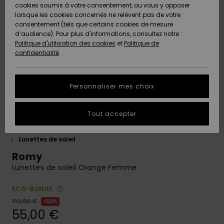
Shorts
cookies soumis à votre consentement, ou vous y opposer
Freedom
Maillots 1
Shortys
Beach
Lycras
Choisir sa
Accessoires
Jeans &
Sandales de
lorsque les cookies concernés ne relèvent pas de votre
ACTIVE
Tankinis &
pièce
Classics
Polaires &
tenue de
Pantalons
Plage
consentement (tels que certains cookies de mesure
Pulls & Gilets
Serviettes de
Essentials
Débardeurs
Jeans &
Softshells
snow
d’audience). Pour plus d'informations, consultez notre :
Protection
plage &
Noués
Boardshorts
Maillots de
Pantalons
Politique d'utilisation des cookies
et
Politique de
des données
ACCESSOIRES
Ponchos
Maillots
Conseils
Bain Sport
Sweatshirts
Serviettes &
confidentialité
Jeans
Denim
Manches
Maillots de
Sous-
Ponchos
Accessoires
Sacs & Sacs
Longues
Bain
vêtements
Guide des
CHAUSSURES
Bonnets
néoprène
Vestes &
à dos
techniques
tailles
Personnaliser mes choix
Pantalons
Rentrée
Manteaux
Sacs de
scolaire
Shorts de
Plage
ENFANT
Gants &
Accessoires
Ceintures &
Bain
Masques &
Tout accepter
Démarrez une
Vestes &
Écharpes
de surf
Chaussures
Porte-
Lunettes
conversation
Manteaux
monnaies
Chapeaux de
pour obtenir la
AIDE &
Maillots de
Plage
Lunettes de soleil
réponse la plus
CONTACT
Lunettes de
Planches de
Maillots de
Surf
Casques
rapide à votre
Romy
Vestes
soleil
Surf & SUP
bain
Casquettes,
question.
d'Hiver
Lunettes de soleil Orange Femme
Chapeaux &
MAGASINS
Maillots Anti
Bonnets
Bonnets
Démarrer une
conversation
Chapeaux &
Maillots de
Boardshorts
UV
ECO-BONUS
Robes
Casquettes
Surf
110,00 €
50%
Trouvez des
ROXY APP
Gants
Gants &
55,00 €
réponses aux
Snow
Maillots de
Écharpes
questions les