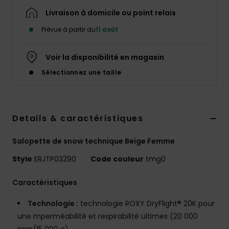
Accessoires
Livraison à domicile ou point relais
néoprène
Prévue à partir du
11 août
Vêtements
Voir la disponibilité en magasin
Sélectionnez une taille
Accessoires
Chaussures
Details & caractéristiques
Fitness
Salopette de snow technique Beige Femme
Style
ERJTP03290
Code couleur
tmg0
Snow
Caractéristiques
Swim
Technologie :
technologie ROXY DryFlight® 20K pour
une mperméabilité et respirabilité ultimes (20 000