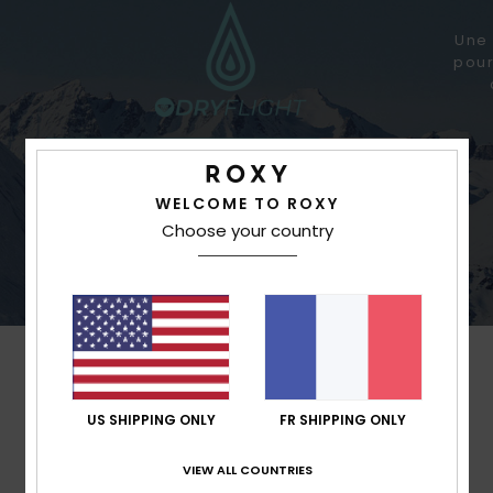
Une 
pour
WELCOME TO ROXY
Une imperméabilité sans faille pour des
Choose your country
précipitations très intenses
US SHIPPING ONLY
FR SHIPPING ONLY
VIEW ALL COUNTRIES