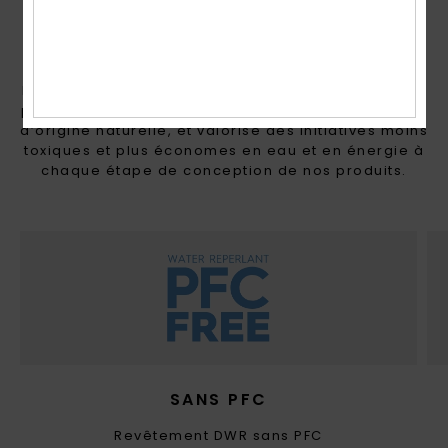
FAIT AVEC LE CŒUR POUR
LES FEMMES ET POUR
NOTRE AVENIR
La montagne fait partie de qui nous sommes. C’est
pourquoi ROXY privilégie des matériaux recyclés et
d’origine naturelle, et valorise des initiatives moins
toxiques et plus économes en eau et en énergie à
chaque étape de conception de nos produits.
SANS PFC
Revêtement DWR sans PFC