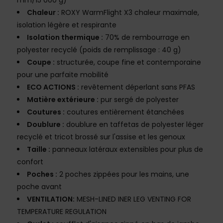
mm/15 000 g)
Chaleur :
ROXY WarmFlight X3 chaleur maximale,
isolation légère et respirante
Isolation thermique :
70% de rembourrage en
polyester recyclé (poids de remplissage : 40 g)
Coupe :
structurée, coupe fine et contemporaine
pour une parfaite mobilité
ECO ACTIONS :
revêtement déperlant sans PFAS
Matière extérieure :
pur sergé de polyester
Coutures :
coutures entièrement étanchées
Doublure :
doublure en taffetas de polyester léger
recyclé et tricot brossé sur l'assise et les genoux
Taille :
panneaux latéraux extensibles pour plus de
confort
Poches :
2 poches zippées pour les mains, une
poche avant
VENTILATION:
MESH-LINED INER LEG VENTING FOR
TEMPERATURE REGULATION