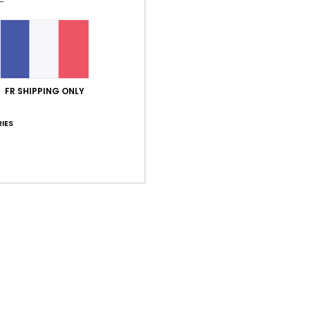
FR SHIPPING ONLY
Note moyenne
4.5
IES
/5
basé sur
6 avis vérifiés
depuis mars 2026
67% de nos clients recommandent ce produit
port qualité / prix
Taille
Matiè
4.5
4.8
Trop petit
Trop grand