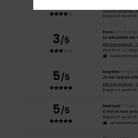
4
/5
Parfait
Afficher original - 
Rapport qualité 
Rosa
20 avril 2026
3
/5
Le décolleté est 
Afficher original -
Confort
: 3
Rapp
/5
Je recommand
5
Angeles
31 mars 
/5
Je ne l'ai pas ut
Afficher original -
Rapport qualité 
5
Maëlyne
27 mars 
/5
C’est un bon pro
Rapport qualité 
Je recommand