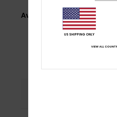
Avis clients
US SHIPPING ONLY
VIEW ALL COUNTR
Confort
Rap
4.3
Elisa
31 mai 2026