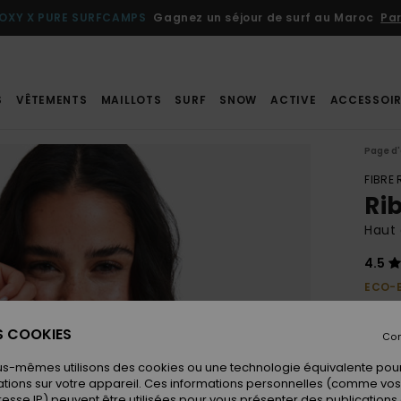
OXY X PURE SURFCAMPS
Gagnez un séjour de surf au Maroc
Par
S
VÊTEMENTS
MAILLOTS
SURF
SNOW
ACTIVE
ACCESSOIR
Page d'
FIBRE
Ri
Haut 
4.5
ECO-
40,00
28,
ES COOKIES
Con
BONS 
us-mêmes utilisons des cookies ou une technologie équivalente pour
tions sur votre appareil. Ces informations personnelles (comme v
resse IP) peuvent être utilisées pour vous présenter des publications