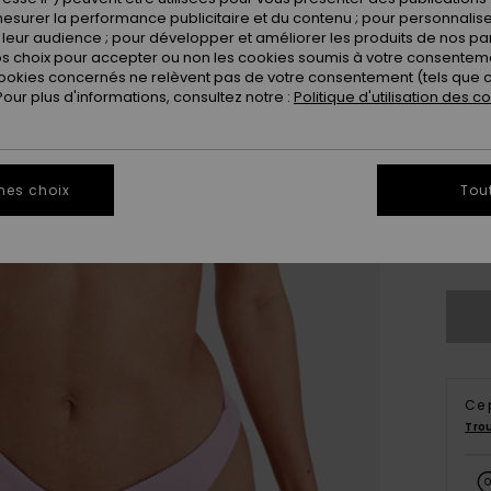
Coule
esurer la performance publicitaire et du contenu ; pour personnaliser 
leur audience ; pour développer et améliorer les produits de nos pa
 choix pour accepter ou non les cookies soumis à votre consenteme
ookies concernés ne relèvent pas de votre consentement (tels que c
ur plus d'informations, consultez notre :
Politique d'utilisation des c
mes choix
Tou
X
Vo
Ce 
Tro