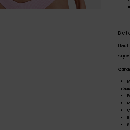
Deta
Haut 
Style
Carac
M
rési
F
M
C
B
S