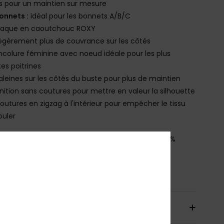
s pour un maintien sur mesure
onnets :
idéal pour les bonnets A/B/C
laque en caoutchouc ROXY
égèrement plus de couvrance sur les côtés
ncolure féminine avec noeud idéale pour les plus
tes poitrines
aleines sur les côtés du buste pour plus de maintien
inition sans coutures pour mettre en valeur la silhouette
outures en zigzag à l'intérieur pour empêcher le tissu
ouler
osition
[Matière Principale] 91% Nylon Recyclé, 9%
hanne
bilité du produit (Loi Agec)
aison & Retours