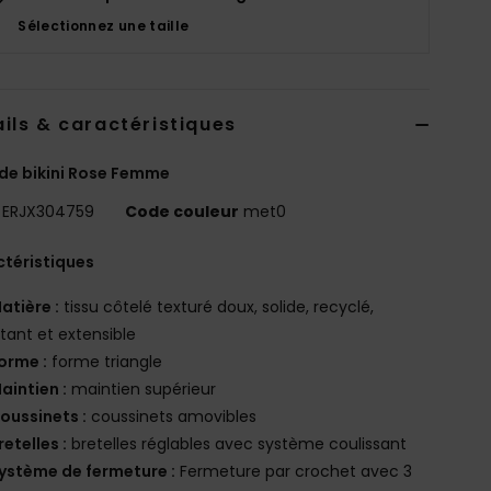
Sélectionnez une taille
ils & caractéristiques
de bikini Rose Femme
ERJX304759
Code couleur
met0
téristiques
atière :
tissu côtelé texturé doux, solide, recyclé,
stant et extensible
orme :
forme triangle
aintien :
maintien supérieur
oussinets :
coussinets amovibles
retelles :
bretelles réglables avec système coulissant
ystème de fermeture :
Fermeture par crochet avec 3