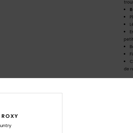
trou
B
P
L
E
peti
B
F
C
de r
Comp
Élast
Traça
 ROXY
Livr
untry