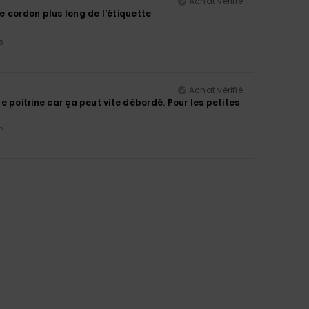
Achat vérifié
le cordon plus long de l'étiquette
5
Achat vérifié
te poitrine car ça peut vite débordé. Pour les petites
5