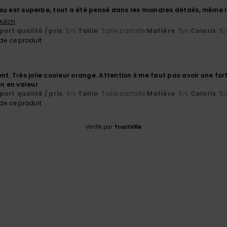
tissu est superbe, tout a été pensé dans les moindres détails, même 
 Dutch
ort qualité / prix
: 5
Taille
: Taille parfaite
Matière
: 5
Coloris
: 5
/5
/5
/
e ce produit
nt. Très jolie couleur orange. Attention il me faut pas avoir une for
en en valeur
ort qualité / prix
: 4
Taille
: Taille parfaite
Matière
: 5
Coloris
: 5
/5
/5
/
e ce produit
Vérifié par
TrustVille