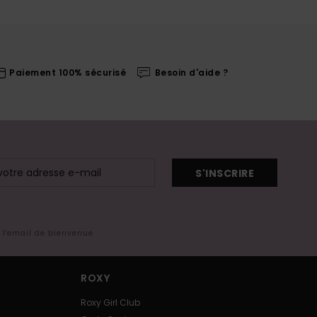
Paiement 100% sécurisé
Besoin d'aide ?
S'INSCRIRE
s l'email de bienvenue
ROXY
Roxy Girl Club