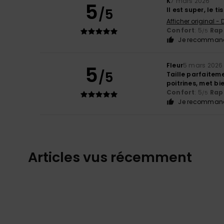
K
7 mars 2026
5
/5
Il est super, le 
Afficher original -
Confort
: 5
Rapp
/5
Je recommand
Fleur
5 mars 2026
5
/5
Taille parfaiteme
poitrines, met bi
Confort
: 5
Rapp
/5
Je recommand
Articles vus récemment