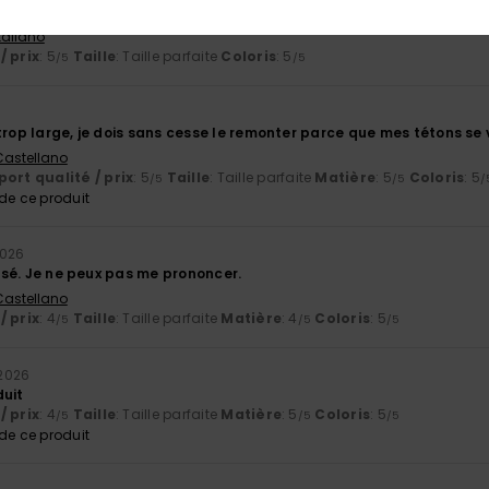
Italiano
/ prix
: 5
Taille
: Taille parfaite
Coloris
: 5
/5
/5
trop large, je dois sans cesse le remonter parce que mes tétons se 
 Castellano
ort qualité / prix
: 5
Taille
: Taille parfaite
Matière
: 5
Coloris
: 5
/5
/5
/
e ce produit
2026
ilisé. Je ne peux pas me prononcer.
 Castellano
/ prix
: 4
Taille
: Taille parfaite
Matière
: 4
Coloris
: 5
/5
/5
/5
2026
duit
/ prix
: 4
Taille
: Taille parfaite
Matière
: 5
Coloris
: 5
/5
/5
/5
e ce produit