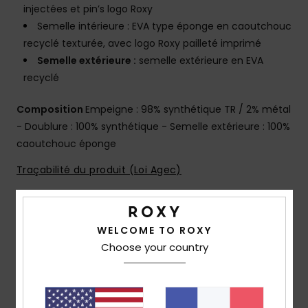
injectées et pin’s logo Roxy
Semelle intérieure : EVA type éponge en caoutchouc
recyclé texturée, avec logo Roxy pailleté imprimé
Semelle extérieure :
semelle extérieure en EVA
recyclé
Composition
Empeigne : 98% synthétique TR / 2% métal
- Doublure : 100% synthétique - Semelle extérieure : 100%
caoutchouc éponge
Traçabilité du produit (Loi Agec)
Livraison & Retours
WELCOME TO ROXY
Choose your country
Avis clients