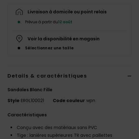
Accessoires
néoprène
Livraison à domicile ou point relais
Prévue à partir du
12 août
Vêtements
Voir la disponibilité en magasin
Accessoires
Sélectionnez une taille
Chaussures
Details & caractéristiques
Fitness
Sandales Blanc Fille
Style
ERGL100021
Code couleur
wpn
Snow
Caractéristiques
Swim
Conçu avec des matériaux sans PVC
Tige : lanières supérieures TR avec paillettes