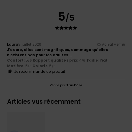
5
/5
Laura
8 juillet 2026
Achat vérifié
J'adore, elles sont magnifiques, dommage qu'elles
n'existent pas pour les adultes ...
Confort
: 5
Rapport qualité / prix
: 4
Taille
: Petit
/5
/5
Matière
: 5
Coloris
: 5
/5
/5
Je recommande ce produit
Vérifié par
TrustVille
Articles vus récemment