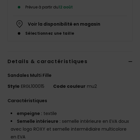
Accessoires
Prévue à partir du
12 août
néoprène
Voir la disponibilité en magasin
Vêtements
Sélectionnez une taille
Accessoires
Details & caractéristiques
Chaussures
Sandales Multi Fille
Fitness
Style
ERGL100015
Code couleur
mu2
Caractéristiques
Snow
empeigne :
textile
Swim
Semelle intérieure :
semelle intérieure en EVA doux
avec logo ROXY et semelle intermédiaire multicolore
en EVA