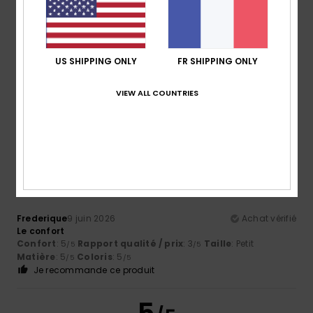
Gueifao
15 juin 2026
Achat vérifié
US SHIPPING ONLY
FR SHIPPING ONLY
Ils sont très confortables
Afficher original - Português
VIEW ALL COUNTRIES
Confort
: 5
Rapport qualité / prix
: 5
Taille
: Trop grand
/5
/5
Matière
: 5
Coloris
: 5
/5
/5
5
/5
Frederique
9 juin 2026
Achat vérifié
Le confort
Confort
: 5
Rapport qualité / prix
: 3
Taille
: Petit
/5
/5
Matière
: 5
Coloris
: 5
/5
/5
Je recommande ce produit