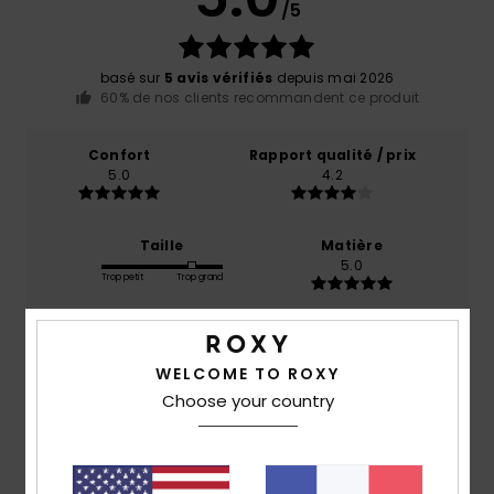
/5
basé sur
5 avis vérifiés
depuis mai 2026
60% de nos clients recommandent ce produit
Confort
Rapport qualité / prix
5.0
4.2
Taille
Matière
5.0
Trop petit
Trop grand
Coloris
4.8
WELCOME TO ROXY
Choose your country
5
/5