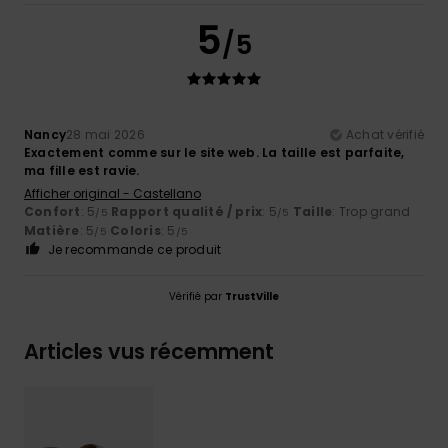
5
/5
Nancy
28 mai 2026
Achat vérifié
Exactement comme sur le site web. La taille est parfaite,
ma fille est ravie.
Afficher original - Castellano
Confort
: 5
Rapport qualité / prix
: 5
Taille
: Trop grand
/5
/5
Matière
: 5
Coloris
: 5
/5
/5
Je recommande ce produit
Vérifié par
TrustVille
Articles vus récemment