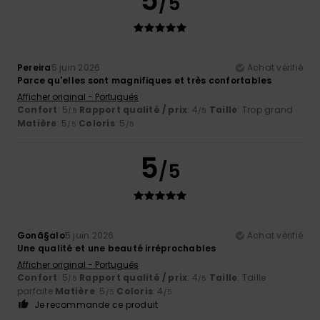
5
/5
Pereira
5 juin 2026
Achat vérifié
Parce qu'elles sont magnifiques et très confortables
Afficher original - Português
Confort
: 5
Rapport qualité / prix
: 4
Taille
: Trop grand
/5
/5
Matière
: 5
Coloris
: 5
/5
/5
5
/5
Gonã§alo
5 juin 2026
Achat vérifié
Une qualité et une beauté irréprochables
Afficher original - Português
Confort
: 5
Rapport qualité / prix
: 4
Taille
: Taille
/5
/5
parfaite
Matière
: 5
Coloris
: 4
/5
/5
Je recommande ce produit