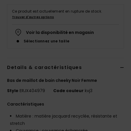
Accessoires
néoprène
Ce produit est actuellement en rupture de stock.
Trouver d'autres options
Vêtements
Voir la disponibilité en magasin
Sélectionnez une taille
Accessoires
Chaussures
Details & caractéristiques
Fitness
Bas de maillot de bain cheeky Noir Femme
Style
ERJX404979
Code couleur
kvj3
Snow
Caractéristiques
Swim
Matière : matière jacquard recyclée, résistante et
stretch
Couvrance : couvrance échancrée