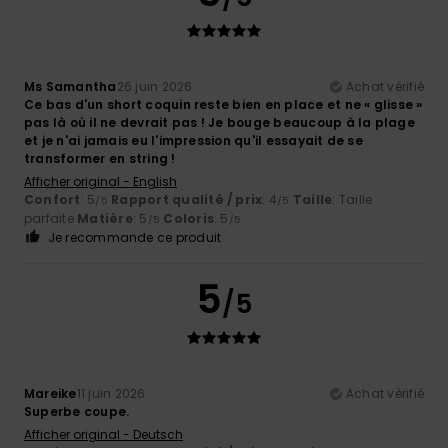
Ms Samantha
26 juin 2026
Achat vérifié
Ce bas d'un short coquin reste bien en place et ne « glisse »
pas là où il ne devrait pas ! Je bouge beaucoup à la plage
et je n'ai jamais eu l'impression qu'il essayait de se
transformer en string !
Afficher original - English
Confort
: 5
Rapport qualité / prix
: 4
Taille
: Taille
/5
/5
parfaite
Matière
: 5
Coloris
: 5
/5
/5
Je recommande ce produit
5
/5
Mareike
11 juin 2026
Achat vérifié
Superbe coupe.
Afficher original - Deutsch