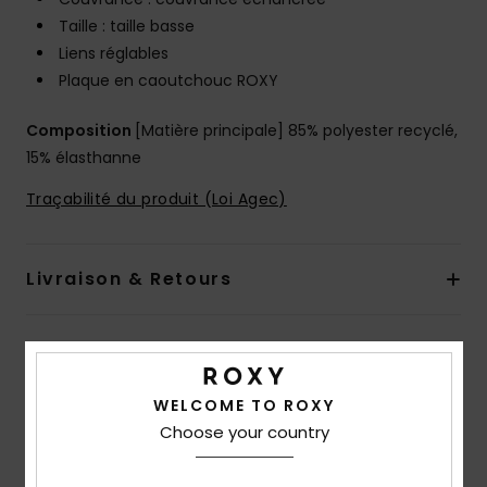
Taille : taille basse
Liens réglables
Plaque en caoutchouc ROXY
Composition
[Matière principale] 85% polyester recyclé,
15% élasthanne
Traçabilité du produit (Loi Agec)
Livraison & Retours
Avis clients
WELCOME TO ROXY
Choose your country
Note moyenne