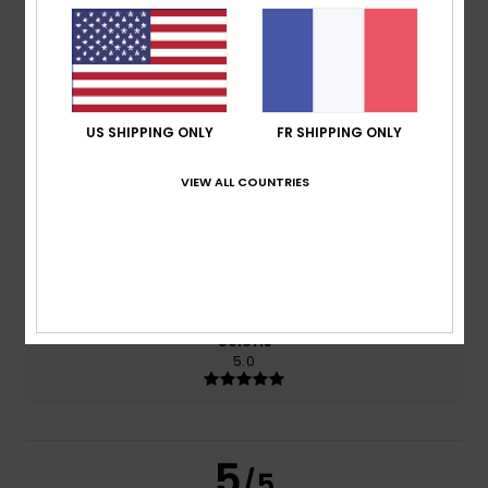
5.0
/5
basé sur
2 avis vérifiés
depuis juin 2026
100% de nos clients recommandent ce produit
US SHIPPING ONLY
FR SHIPPING ONLY
Confort
Rapport qualité / prix
VIEW ALL COUNTRIES
5.0
4.5
Taille
Matière
5.0
Trop petit
Trop grand
Coloris
5.0
5
/5