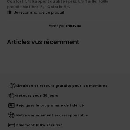
Confort
: 5
Rapport qualité / prix
: 5
Taille
: Taille
/5
/5
parfaite
Matière
: 5
Coloris
: 5
/5
/5
Je recommande ce produit
Vérifié par
TrustVille
Articles vus récemment
Livraison et retours gratuits pour les membres
Retours sous 30 jours
Rejoignez le programme de fidélité
Notre engagement eco-responsable
Paiement 100% sécurisé