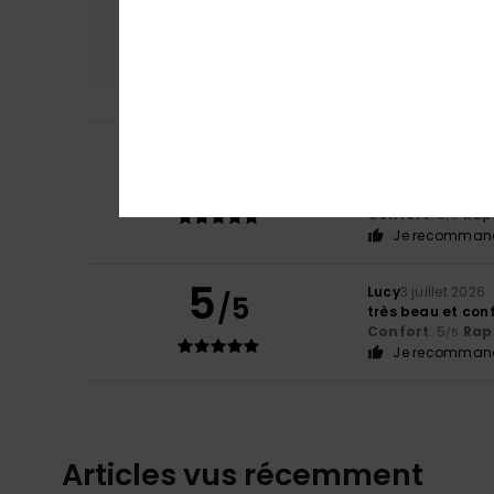
Confort
Rap
5.0
Linda
10 juillet 202
5
/5
J'aime bien ROXY
Afficher original -
Confort
: 5
Rapp
/5
Je recommand
5
Lucy
3 juillet 2026
/5
très beau et con
Confort
: 5
Rapp
/5
Je recommand
Articles vus récemment