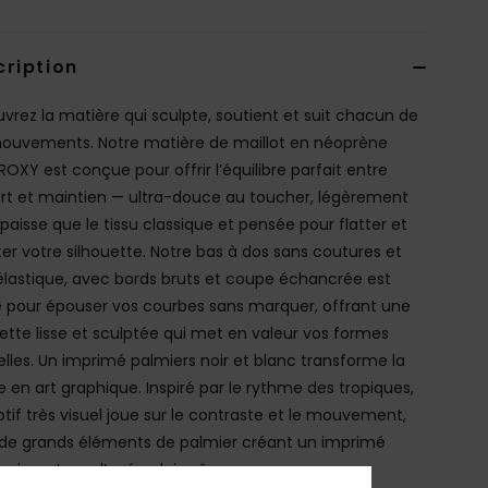
cription
vrez la matière qui sculpte, soutient et suit chacun de
ouvements. Notre matière de maillot en néoprène
ROXY est conçue pour offrir l’équilibre parfait entre
rt et maintien — ultra-douce au toucher, légèrement
épaisse que le tissu classique et pensée pour flatter et
ter votre silhouette. Notre bas à dos sans coutures et
élastique, avec bords bruts et coupe échancrée est
 pour épouser vos courbes sans marquer, offrant une
uette lisse et sculptée qui met en valeur vos formes
elles. Un imprimé palmiers noir et blanc transforme la
e en art graphique. Inspiré par le rythme des tropiques,
tif très visuel joue sur le contraste et le mouvement,
de grands éléments de palmier créant un imprimé
 puissant que l’océan lui‑même.