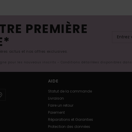
TRE PREMIÈRE
E*
res actus et nos offres exclusives.
ligne pour les nouveaux inscrits - Conditions détaillées disponibles dan
AIDE
Statut de la commande
Livraison
Faire un retour
Paiement
Réparations et Garanties
Protection des données