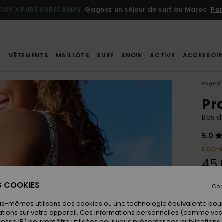
OXY X PURE SURFCAMPS
Gagnez un séjour de surf au Maroc
Par
S
VÊTEMENTS
MAILLOTS
SURF
SNOW
ACTIVE
ACCESSOIR
Page d'
Pr
Bas d
5.0
ECO-
45,
ES COOKIES
Con
Coule
us-mêmes utilisons des cookies ou une technologie équivalente pour
tions sur votre appareil. Ces informations personnelles (comme v
resse IP) peuvent être utilisées pour vous présenter des publications