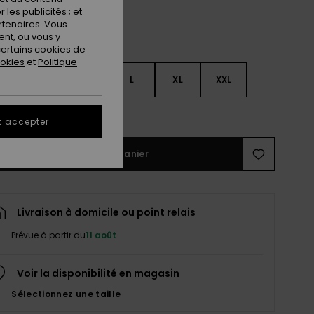
les publicités ; et
rtenaires. Vous
nt, ou vous y
ertains cookies de
ookies
et
Politique
S
S
M
L
XL
XXL
ir le Guide des tailles
t accepter
Ajouter au panier
Livraison à domicile ou point relais
Prévue à partir du
11 août
Voir la disponibilité en magasin
Sélectionnez une taille