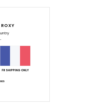
Deta
 ROXY
Livr
untry
Note moyenne
FR SHIPPING ONLY
5.0
/5
IES
basé sur
2 avis vérifiés
depuis juillet 2026
100% de nos clients recommandent ce produit