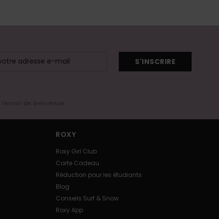
S'INSCRIRE
s l'email de bienvenue
ROXY
Roxy Girl Club
Carte Cadeau
Réduction pour les étudiants
Blog
Conseils Surf & Snow
Roxy App