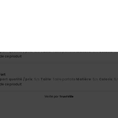
port qualité / prix
Taille
Matiè
5.0
5.0
Trop petit
Trop grand
6
.
 Deutsch
ort qualité / prix
: 5
Taille
: Taille parfaite
Matière
: 5
Coloris
: 5
/5
/5
/
e ce produit
fort
ort qualité / prix
: 5
Taille
: Taille parfaite
Matière
: 5
Coloris
: 5
/5
/5
/
e ce produit
Vérifié par
TrustVille