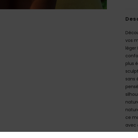
Des
Décou
vos m
léger 
confo
plus 
sculp
sans 
pensé
silho
natur
natur
ce mo
avec 
aussi