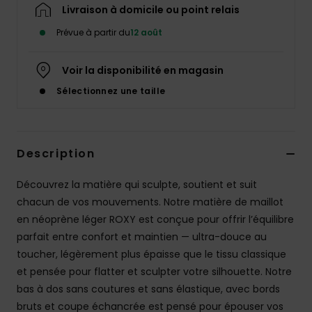
Accessoires
Livraison à domicile ou point relais
néoprène
Prévue à partir du
12 août
Vêtements
Voir la disponibilité en magasin
Sélectionnez une taille
Accessoires
Chaussures
Description
Découvrez la matière qui sculpte, soutient et suit
Fitness
chacun de vos mouvements. Notre matière de maillot
en néoprène léger ROXY est conçue pour offrir l’équilibre
Snow
parfait entre confort et maintien — ultra-douce au
toucher, légèrement plus épaisse que le tissu classique
Swim
et pensée pour flatter et sculpter votre silhouette. Notre
bas à dos sans coutures et sans élastique, avec bords
bruts et coupe échancrée est pensé pour épouser vos