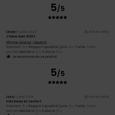
5
/5
Linda
10 juillet 2026
Achat vérifié
J'aime bien ROXY.
Afficher original - Deutsch
Confort
: 5
Rapport qualité / prix
: 5
Taille
: Taille
/5
/5
parfaite
Matière
: 5
Coloris
: 5
/5
/5
Je recommande ce produit
5
/5
Lucy
3 juillet 2026
Achat vérifié
très beau et confort
Confort
: 5
Rapport qualité / prix
: 5
Taille
: Taille
/5
/5
parfaite
Matière
: 5
Coloris
: 5
/5
/5