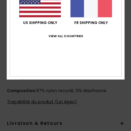
résistante en nylon
Forme :
forme bralette
Maintien :
maintien classique
US SHIPPING ONLY
FR SHIPPING ONLY
Col :
col rond
Bretelles :
bretelles réglables avec système
VIEW ALL COUNTRIES
coulissant
Coussinets :
coussinets amovibles
Couvrance :
couvrance maxi
Fermeture :
fermeture fixe
Bonnets :
idéal pour les bonnets A/B/C
Logo :
plaque ROXY en caoutchouc
Composition
87% nylon recyclé, 13% élasthanne
Traçabilité du produit (Loi Agec)
Livraison & Retours