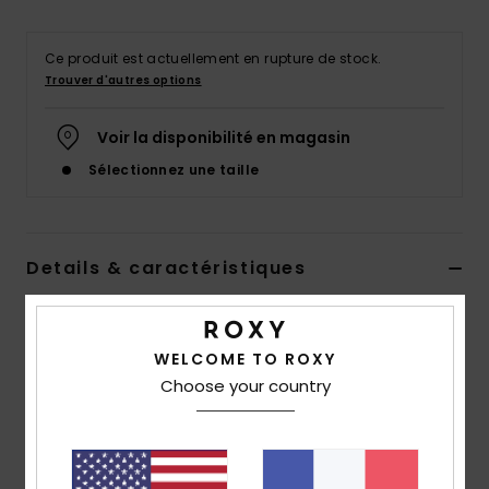
Accessoires
néoprène
Ce produit est actuellement en rupture de stock.
Trouver d'autres options
Vêtements
Voir la disponibilité en magasin
Accessoires
Sélectionnez une taille
Chaussures
Details & caractéristiques
Fitness
Haut de bikini brassière Rose Femme
Style
ERJX305252
Code couleur
mms3
WELCOME TO ROXY
Snow
Choose your country
Caractéristiques
Swim
Collection:
Collection Value Line
Matière :
Matière recyclée douce, stretch et