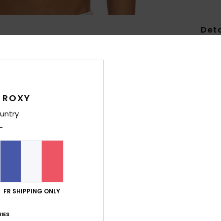
Deta
Haut 
Style
Carac
 ROXY
M
untry
recy
F
C
B
M
C
FR SHIPPING ONLY
B
F
IES