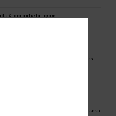
ils & caractéristiques
de bikini bralette Blanc Femme
ERJX304979
Code couleur
wbb9
téristiques
atière :
Matière douce, stretch, résistante en nylon
clé
orme :
Forme allongée
ol :
col rond
retelles :
bretelles fixes
aintien :
maintien classique
oussinets :
coussinets amovibles
onnets :
idéal pour les bonnets A/B/C
ermeture :
fermeture par crochet avec 3 trous pour un