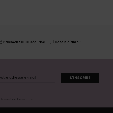
Paiement 100% sécurisé
Besoin d'aide ?
S'INSCRIRE
s l'email de bienvenue