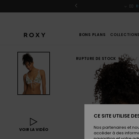
Passer
à
r / S'inscrire
🏄‍♀️
R
l'information
sur
le
produit
BONS PLANS
COLLECTION
RUPTURE DE STOCK
CE SITE UTILISE D
Nos partenaires et no
VOIR LA VIDÉO
accéder à des informa
navigation et votre ad