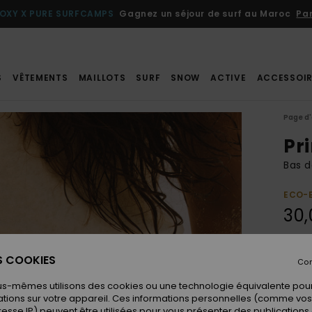
OXY X PURE SURFCAMPS
Gagnez un séjour de surf au Maroc
Par
S
VÊTEMENTS
MAILLOTS
SURF
SNOW
ACTIVE
ACCESSOIR
Page d'
Pr
Bas d
ECO-
30,
Coule
ES COOKIES
Con
us-mêmes utilisons des cookies ou une technologie équivalente pour
tions sur votre appareil. Ces informations personnelles (comme v
resse IP) peuvent être utilisées pour vous présenter des publications