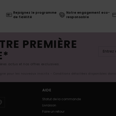
Rejoignez le programme
Notre engagement eco-
de fidélité
responsable
TRE PREMIÈRE
E*
res actus et nos offres exclusives.
ligne pour les nouveaux inscrits - Conditions détaillées disponibles dan
AIDE
Statut de la commande
Livraison
Faire un retour