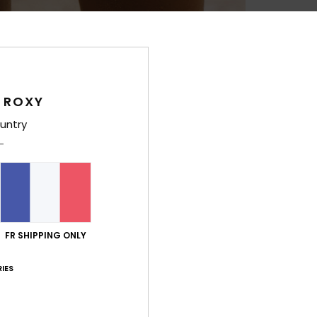
Deta
Bas d
Style
 ROXY
Carac
untry
C
M
stre
T
C
nive
FR SHIPPING ONLY
T
S
IES
L
E
pièc