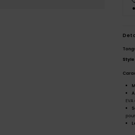
Deta
Tong
Style
Carac
M
A
EVA 
S
pour
L