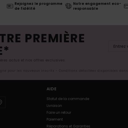
Rejoignez le programme
Notre engagement eco-
de fidélité
responsable
TRE PREMIÈRE
E*
res actus et nos offres exclusives.
ligne pour les nouveaux inscrits - Conditions détaillées disponibles dan
AIDE
Statut de la commande
Livraison
Faire un retour
Paiement
Réparations et Garanties