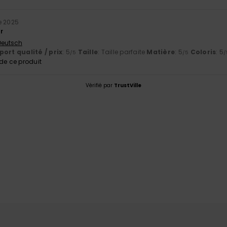
e 2025
r
 Deutsch
ort qualité / prix
: 5
Taille
: Taille parfaite
Matière
: 5
Coloris
: 5
/5
/5
/
e ce produit
Vérifié par
TrustVille