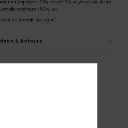
osition
Empeigne : 90% coton/ 10% polyester, Doublure
 Semelle extérieure : 100% TPR
bilité du produit (Loi Agec)
aison & Retours