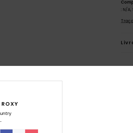
Comp
: N/A,
Traça
Livr
Note moyenne
4.6
 ROXY
/5
untry
basé sur
8 avis vérifiés
depuis novembre 2025