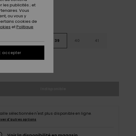
les publicités ; et
rtenaires. Vous
nt, ou vous y
ertains cookies de
ookies
et
Politique
6
37
38
39
40
41
t accepter
2
ir le Guide des tailles
Indisponible
taille sélectionnée n'est plus disponible en ligne.
uver d'autres options
Voir la disponibilité en magasin