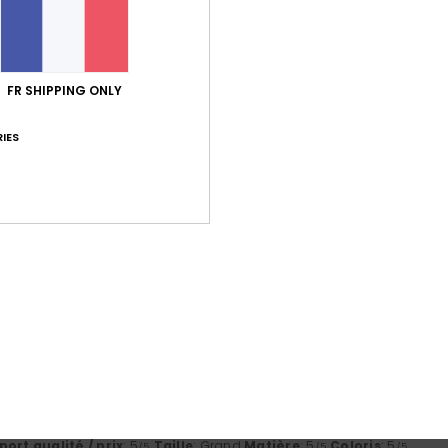
75% de nos clients recommandent ce produit
port qualité / prix
Taille
Matiè
4.7
5.0
Trop petit
Trop grand
FR SHIPPING ONLY
IES
6
tes
ort qualité / prix
: 5
Taille
: Trop grand
Matière
: 5
Coloris
: 5
/5
/5
/5
e ce produit
26
 confortables
 Castellano
ort qualité / prix
: 5
Taille
: Taille parfaite
Matière
: 5
Coloris
: 5
/5
/5
/
e ce produit
26
 Français
ort qualité / prix
: 5
Taille
: Grand
Matière
: 5
Coloris
: 5
/5
/5
/5