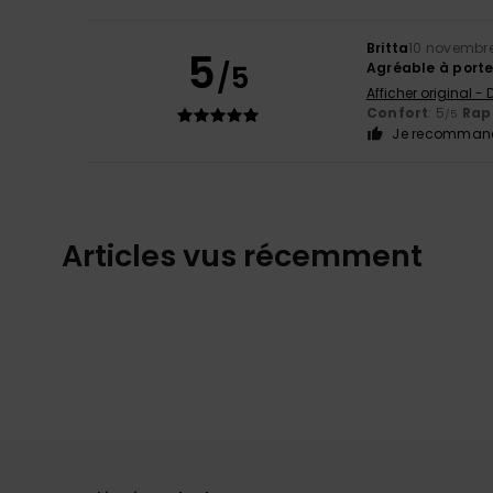
Britta
10 novembr
5
/5
Agréable à porte
Afficher original -
Confort
: 5
Rapp
/5
Je recommand
Articles vus récemment