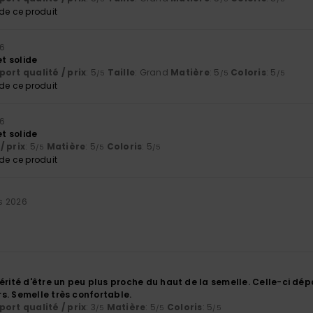
e ce produit
26
et solide
ort qualité / prix
: 5
Taille
: Grand
Matière
: 5
Coloris
: 5
/5
/5
/5
e ce produit
26
et solide
/ prix
: 5
Matière
: 5
Coloris
: 5
/5
/5
/5
e ce produit
s 2026
mérité d'être un peu plus proche du haut de la semelle. Celle-ci d
s. Semelle très confortable.
ort qualité / prix
: 3
Matière
: 5
Coloris
: 5
/5
/5
/5