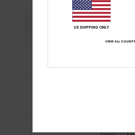
Confort
Rap
5.0
US SHIPPING ONLY
VIEW ALL COUNTR
5
Sophie
14 juin 202
/5
Elles sont parfai
Confort
: 5
Rapp
/5
Je recommand
Viviana
14 avril 20
5
/5
Elles sont super
Afficher original -
Confort
: 5
Rapp
/5
Je recommand
5
Tanguy
2 avril 20
/5
Afficher original -
Confort
: 5
Rapp
/5