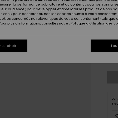
esurer la performance publicitaire et du contenu ; pour personnaliser 
leur audience ; pour développer et améliorer les produits de nos pa
 choix pour accepter ou non les cookies soumis à votre consenteme
ookies concernés ne relèvent pas de votre consentement (tels que c
ur plus d'informations, consultez notre :
Politique d'utilisation des c
3
mes choix
Tou
4
Vo
La 
Tro