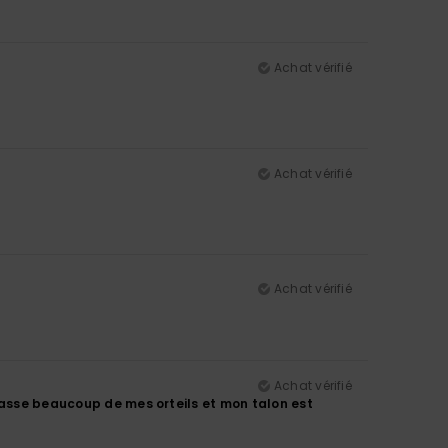
Achat vérifié
Achat vérifié
Achat vérifié
Achat vérifié
épasse beaucoup de mes orteils et mon talon est