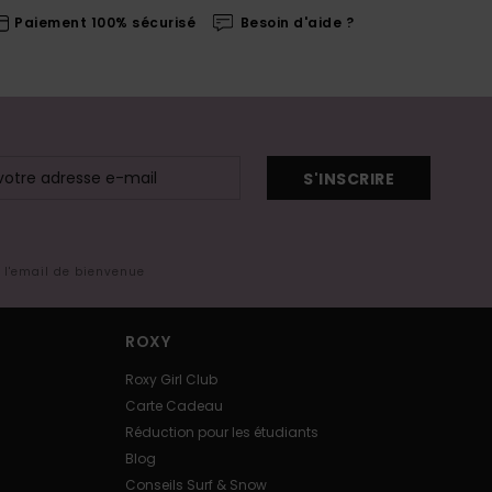
Paiement 100% sécurisé
Besoin d'aide ?
S'INSCRIRE
s l'email de bienvenue
ROXY
Roxy Girl Club
Carte Cadeau
Réduction pour les étudiants
Blog
Conseils Surf & Snow