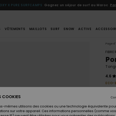
OXY X PURE SURFCAMPS
Gagnez un séjour de surf au Maroc
Par
S
VÊTEMENTS
MAILLOTS
SURF
SNOW
ACTIVE
ACCESSOIR
Page d'
FIBRE
Po
Tong
4.6
ECO-
30,
ES COOKIES
Con
us-mêmes utilisons des cookies ou une technologie équivalente pour
Coule
tions sur votre appareil. Ces informations personnelles (comme v
resse IP) peuvent être utilisées pour vous présenter des publications