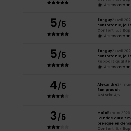
Je recommand
5
Tanguy
2 avril 20
/5
confortable, joli 
Confort
: 5
Rapp
/5
Je recommand
5
Tanguy
2 avril 20
/5
confortable, joli 
Rapport qualité 
Je recommand
4
/5
Alexandre
27 mar
Bon produit
Coloris
: 4
/5
3
Maïc
5 mars 2026
/5
La bride aurait 
presque en dehor
Confort
: 5
Rapp
/5