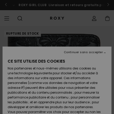
Passer
à
 au Maroc
ROXY GIRL CLUB
Participer
Livraison et retours gratuits pour l
l'information
sur
le
produit
BONS PLANS
RUPTURE DE STOCK
BONS PLANS
À DÉCOUVRIR
Voir Tout
MAILLOTS DE
SURF SHOP
SNOW SHOP
ACTIVE SHOP
Voir Tout
Voir Tout
FILLE
Accéder à ma
Robes
Vêtements
Surf City
Voir Tout
Voir Tout
Voir Tout
Voir Tout
Guide des
Voir Tout
ROXY Pro
Blog
Voir tout
On the
Blog
Voir Tout
Active by
Blog
Voir Tout
Mini Me
commande
FEMME
BAIN
Bikinis
Surf
Mountain
Nature
COLLECTIONS
Nouveautés
COLLECTIONS
COLLECTIONS
COLLECTIONS
Chaussures
Baskets
COLLECTION
T-shirts &
Chaussures
Sun Haze
Nouveautés
Triangles
Echancrés
Pantalons &
Surf Filles
Team
Snow Filles
Team
Brassières
Conseils
Nouveautés
Continuer sans accepter
Livraison
BONS PLANS
LES HAUTS
Tops
Shorts de
On the Beach
Collection
Warmlink
Active Swim
Sport
ENFANT
Plage
Rise
CE SITE UTILISE DES COOKIES
VÊTEMENTS
T-shirts &
COMMUNAUTÉ
COMMUNAUTÉ
COMMUNAUTÉ
Sacs à dos
Bottes &
Snow
Miaou
Maillots
Bandeaux
Brésiliens &
Nouveautés
Conseils Surf
Vestes de
Conseils
Tops & T-
T-shirts &
Retours
Nos partenaires et nous-mêmes utilisons des cookies ou
Tops
LES BAS
Bottines
Sweatshirts
Filles
Tangas
Roxy Love
snow
Gore Tex
Snow
shirts
Running
Chemises
une technologie équivalente pour stocker et/ou accéder à
& Pulls
Robes &
Primaloft
des informations sur votre appareil. Ces informations
MAILLOTS
Sacs à main
Swim
Roxy x Juicy
Brassières
Combinaisons
Location
Jupes de
personnelles (comme vos données de navigation et votre
Paiement
Chemises
LA PLAGE
Sandales
Couture
Bikinis
Cheekys
ROXY Pro
de surf
Combinaison
Pantalons de
Peak Chic
Location
Vestes &
Yoga
Robes
Plage
adresse IP) peuvent être utilisées pour vous présenter des
Vestes &
Surf
Choisir sa
Surf
snow
Vêtements
Sweatshirts
publications et du contenu personnalisés ; pour mesurer la
SURF
Porte-
Armatures
Manteaux
combinaison
Snow
performance publicitaire et du contenu ; pour personnaliser
Carte Cadeau
Débardeurs
COLLECTIONS
monnaies
Tongs
On the Beach
Maillots 2
Hipster &
Tops & bas
Boundless
Athleisure
Jupes &
T-Shirts de
les publicités ; et en apprendre plus sur leur audience ; pour
pièces
Classiques
Active Swim
néoprène
Vestes
Snow
BAS DE SPORT
Shorts
Bain anti UV
développer et améliorer les produits de nos partenaires.
SNOW
Bonnets D
Jupes &
d'Hiver
Vous pouvez paramétrer vos choix pour accepter ou non les
Quiksilver
Sweatshirts
Bagagerie
Roxy Love