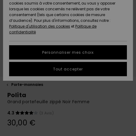
Shorts
cookies soumis à votre consentement, ou vous y opposer
Freedom
Maillots 1
Shortys
Beach
Lycras
Choisir sa
Accessoires
Jeans &
Sandales de
lorsque les cookies concernés ne relèvent pas de votre
ACTIVE
Tankinis &
pièce
Classics
Polaires &
tenue de
Pantalons
Plage
consentement (tels que certains cookies de mesure
Pulls & Gilets
Serviettes de
Essentials
Débardeurs
Jeans &
Softshells
snow
d’audience). Pour plus d'informations, consultez notre :
Protection
plage &
Noués
Boardshorts
Maillots de
Pantalons
Politique d'utilisation des cookies
et
Politique de
des données
ACCESSOIRES
Ponchos
Maillots
Conseils
Bain Sport
Sweatshirts
Serviettes &
confidentialité
Jeans
Denim
Manches
Maillots de
Sous-
Ponchos
Accessoires
Sacs & Sacs
Longues
Bain
vêtements
Guide des
CHAUSSURES
Bonnets
néoprène
Vestes &
à dos
techniques
tailles
Personnaliser mes choix
Pantalons
Rentrée
Manteaux
Sacs de
scolaire
Shorts de
Plage
ENFANT
Gants &
Accessoires
Ceintures &
Bain
Masques &
Tout accepter
Démarrez une
Vestes &
Écharpes
de surf
Chaussures
Porte-
Lunettes
conversation
Manteaux
monnaies
Chapeaux de
pour obtenir la
AIDE &
Maillots de
Plage
Porte-monnaies
réponse la plus
CONTACT
Lunettes de
Planches de
Maillots de
Surf
Casques
rapide à votre
Polita
Vestes
soleil
Surf & SUP
bain
Casquettes,
question.
d'Hiver
Grand portefeuille zippé Noir Femme
Chapeaux &
MAGASINS
Maillots Anti
Bonnets
Bonnets
Démarrer une
conversation
4.3
(3 Avis)
Chapeaux &
Maillots de
Boardshorts
UV
Robes
Casquettes
Surf
30,00 €
Trouvez des
ROXY APP
Gants
Gants &
réponses aux
Snow
Maillots de
Écharpes
questions les