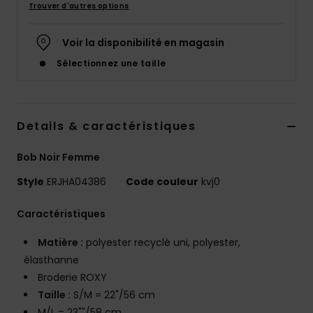
Trouver d'autres options
Accessoires
néoprène
Voir la disponibilité en magasin
Sélectionnez une taille
Vêtements
Accessoires
Details & caractéristiques
Chaussures
Bob Noir Femme
Style
ERJHA04386
Code couleur
kvj0
Fitness
Caractéristiques
Snow
Matière :
polyester recyclé uni, polyester,
élasthanne
Swim
Broderie ROXY
Taille :
S/M = 22"/56 cm
M/L = 23""/58 cm