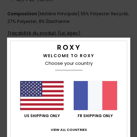
Composition
[Matière Principale] 55% Polyester Recyclé,
37% Polyester, 8% Élasthanne
Traçabilité du produit (Loi Agec)
Livraison & Retours
WELCOME TO ROXY
Choose your country
Avis clients
Note moyenne
5.0
US SHIPPING ONLY
FR SHIPPING ONLY
/5
VIEW ALL COUNTRIES