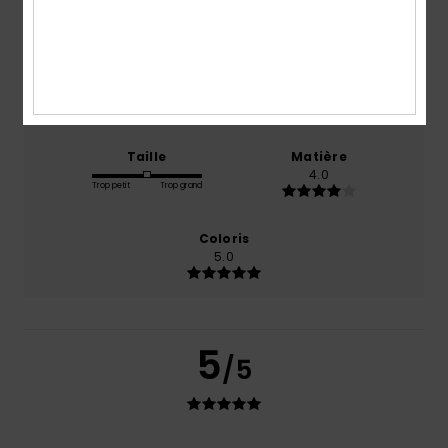
basé sur
1 avis vérifiés
depuis octobre 2025
100% de nos clients recommandent ce produit
Confort
Rapport qualité / prix
5.0
5.0
Taille
Matière
4.0
Trop petit
Trop grand
Coloris
5.0
5
/5