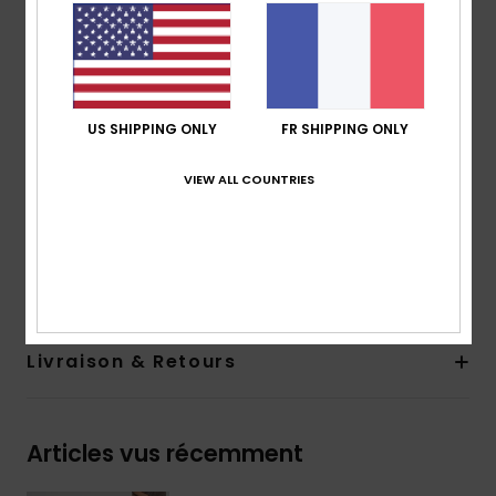
Caractéristiques :
bande arrière logotée
Col sherpa
Logo Roxy gravé au laser
Lacets à motifs avec perles
US SHIPPING ONLY
FR SHIPPING ONLY
Composition
Tige : 65 % cuir suédé, 34 % textile, 1 %
VIEW ALL COUNTRIES
métal et plastique / Doublure : 100 % textile et fausse
fourrure / Semelle extérieure : 100 % caoutchouc
mousse
Traçabilité du produit (Loi Agec)
Livraison & Retours
Articles vus récemment