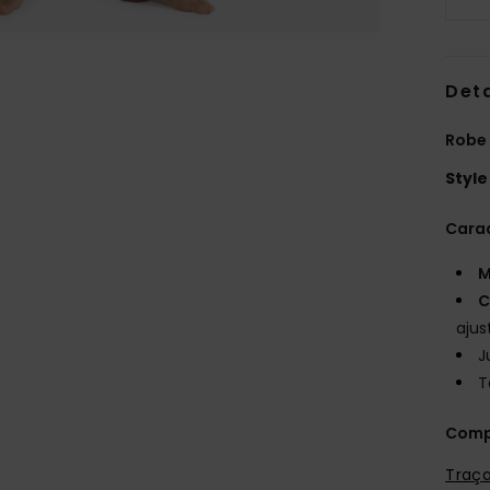
Deta
Robe 
Style
Carac
M
C
ajus
J
T
Comp
Traça