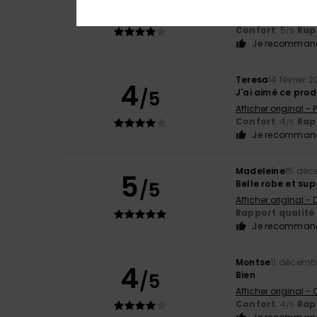
4
/5
Il faudra ajuster
Afficher original -
Confort
: 5
Rapp
/5
Je recommand
Teresa
14 février 
4
/5
J'ai aimé ce prod
Afficher original -
Confort
: 4
Rapp
/5
Je recommand
Madeleine
15 déc
5
/5
Belle robe et su
Afficher original -
Rapport qualité 
Je recommand
Montse
11 décemb
4
/5
Bien
Afficher original -
Confort
: 4
Rapp
/5