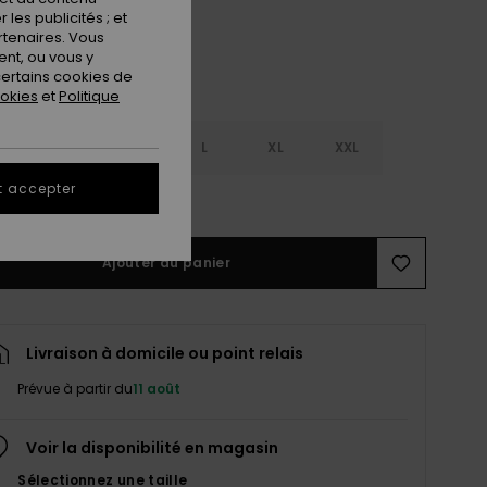
les publicités ; et
rtenaires. Vous
nt, ou vous y
ertains cookies de
ookies
et
Politique
S
S
M
L
XL
XXL
t accepter
ir le Guide des tailles
Ajouter au panier
Livraison à domicile ou point relais
Prévue à partir du
11 août
Voir la disponibilité en magasin
Sélectionnez une taille