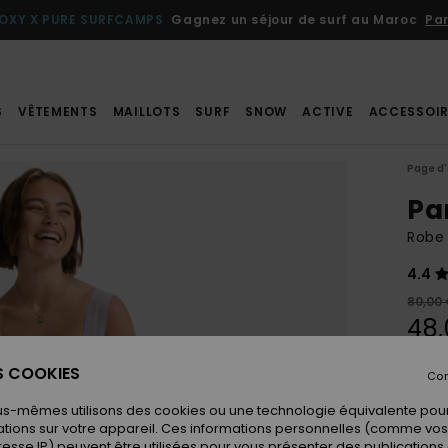
OXY X PURE SURFCAMPS
Gagnez un séjour de surf au Maroc
Par
S
VÊTEMENTS
MAILLOTS
SURF
SNOW
ACTIVE
ACCESSOIR
Page d'
Pa
Robe 
4.4
80,00
48,
BONS 
ES COOKIES
Con
us-mêmes utilisons des cookies ou une technologie équivalente pour
Coule
tions sur votre appareil. Ces informations personnelles (comme v
resse IP) peuvent être utilisées pour vous présenter des publications