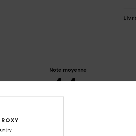
Livr
Note moyenne
4.4
/5
basé sur
7 avis vérifiés
depuis décembre 2025
86% de nos clients recommandent ce produit
 ROXY
port qualité / prix
Taille
Matiè
untry
4.0
4.4
Trop petit
Trop grand