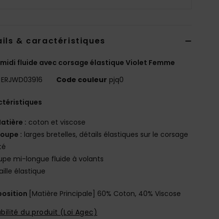
ils & caractéristiques
midi fluide avec corsage élastique Violet Femme
ERJWD03916
Code couleur
pjq0
téristiques
atière :
coton et viscose
oupe :
larges bretelles, détails élastiques sur le corsage
té
upe mi-longue fluide à volants
aille élastique
osition
[Matière Principale] 60% Coton, 40% Viscose
bilité du produit (Loi Agec)