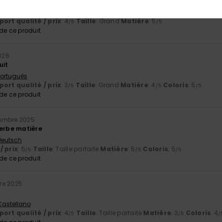
 la longueur des anses… mais c'est magnifique !
 Português
ort qualité / prix
: 4
Taille
: Grand
Matière
: 5
/5
/5
e ce produit
2026
uit
 Português
ort qualité / prix
: 3
Taille
: Grand
Matière
: 4
Coloris
: 5
/5
/5
/5
e ce produit
embre 2025
perbe matière
 Deutsch
/ prix
: 5
Taille
: Taille parfaite
Matière
: 5
Coloris
: 5
/5
/5
/5
e ce produit
re 2025
 Castellano
ort qualité / prix
: 4
Taille
: Taille parfaite
Matière
: 3
Coloris
: 4
/5
/5
/