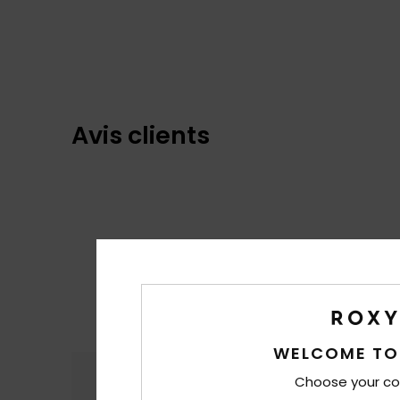
Avis clients
WELCOME TO
Confort
Rap
Choose your co
4.5