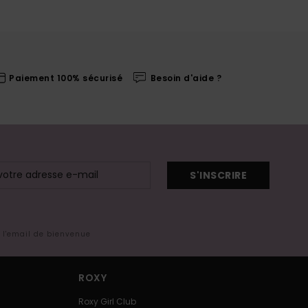
Paiement 100% sécurisé
Besoin d'aide ?
S'INSCRIRE
s l'email de bienvenue
ROXY
Roxy Girl Club