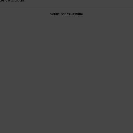
e ce produit
Vérifié par
TrustVille