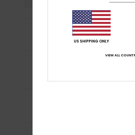
5
Celine
9 juillet 20
/5
Conforme au desc
Confort
: 5
Rapp
/5
US SHIPPING ONLY
Je recommand
VIEW ALL COUNTR
Aneta
1 juillet 202
5
/5
Une superbe robe,
Afficher original - 
Confort
: 5
Rapp
/5
Je recommand
4
M. Amparo
30 jui
/5
Transparent
Afficher original -
Confort
: 4
Rapp
/5
Dulce
5 mai 2026