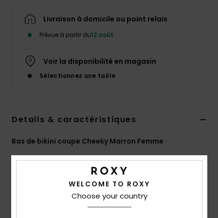
Accessoires
néoprène
Livraison à domicile ou point relais
Prévue à partir du
12 août
Vêtements
Voir la disponibilité en magasin
Accessoires
Sélectionnez une taille
Chaussures
Details & caractéristiques
Fitness
Bas de bikini coupe Cheeky Marron Femme
Style
ERJX405162
Code couleur
cmd7
Snow
Caractéristiques
WELCOME TO ROXY
Swim
Choose your country
Tissu doux, recyclé, résistant et extensible
Couvrance échancrée