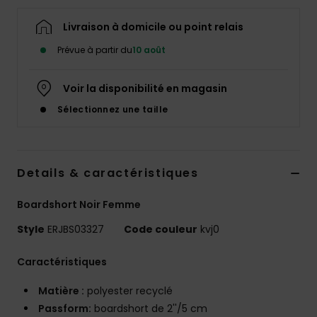
Accessoires
néoprène
Livraison à domicile ou point relais
Prévue à partir du
10 août
Vêtements
Voir la disponibilité en magasin
Accessoires
Sélectionnez une taille
Chaussures
Details & caractéristiques
Fitness
Boardshort Noir Femme
Style
ERJBS03327
Code couleur
kvj0
Snow
Caractéristiques
Swim
Matière :
polyester recyclé
Passform:
boardshort de 2''/5 cm