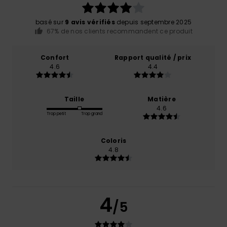
basé sur
9 avis vérifiés
depuis septembre 2025
67% de nos clients recommandent ce produit
Confort
Rapport qualité / prix
4.6
4.4
Taille
Matière
4.6
Trop petit
Trop grand
Coloris
4.8
4
/5